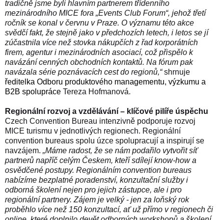
tradičně jsme byli hlavním partnerem třídenního
mezinárodního MICE fora „
Events Club Forum
“, jehož třetí
ročník se konal v červnu v Praze. O významu této akce
svědčí fakt, že stejně jako v předchozích letech, i letos se jí
zúčastnila více než stovka nákupčích z řad korporátních
firem, agentur i mezinárodních asociací, což přispělo k
navázání cenných obchodních kontaktů. Na fórum pak
navázala série poznávacích cest do regionů,“
shrnuje
ředitelka Odboru produktového managementu, výzkumu a
B2B spolupráce
Tereza Hofmanová
.
Regionální rozvoj a vzdělávání
–
klíčové pilíře úspěchu
Czech Convention Bureau intenzivně podporuje rozvoj
MICE turismu v jednotlivých regionech.
Regionální
convention bureaus spolu úzce spolupracují a inspirují se
navzájem.
„Máme radost, že se nám podařilo vytvořit síť
partnerů napříč celým Českem, kteří sdílejí know-how a
osvědčené postupy. Regionálním convention bureaus
nabízíme bezplatné poradenství, konzultační služby i
odborná školení nejen pro jejich zástupce, ale i pro
regionální partnery. Zájem je velký - jen za loňský rok
proběhlo více než 150 konzultací, ať už přímo v regionech či
online, které doplnilo devět odborných workshopů a školení.