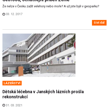
Že nelze v Česku zažít velehory nebo moře? A už jste byli v geoparku?
03. 12. 2017
číst dál
LÁZEŇSTVÍ
Dětská léčebna v Janských lázních prošla
rekonstrukcí
31. 03. 2021