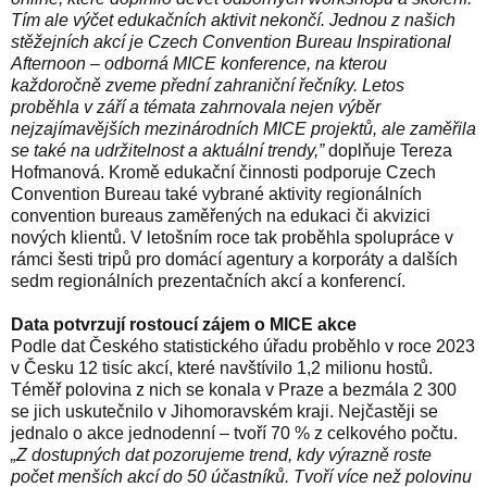
Tím ale výčet edukačních aktivit nekončí. Jednou z našich
stěžejních akcí je
Czech Convention Bureau Inspirational
Afternoon
– odborná MICE konference, na kterou
každoročně zveme přední zahraniční řečníky. Letos
proběhla v září a témata zahrnovala nejen výběr
nejzajímavějších mezinárodních MICE projektů, ale zaměřila
se také na udržitelnost a aktuální trendy,”
doplňuje Tereza
Hofmanová. Kromě edukační činnosti podporuje Czech
Convention Bureau také vybrané aktivity regionálních
convention bureaus zaměřených na edukaci či akvizici
nových klientů. V letošním roce tak proběhla spolupráce v
rámci šesti tripů pro domácí agentury a korporáty a dalších
sedm regionálních prezentačních akcí a konferencí.
Data potvrzují rostoucí zájem o MICE akce
Podle dat
Českého statistického úřadu
proběhlo v roce 2023
v Česku 12 tisíc akcí, které navštívilo 1,2 milionu hostů.
Téměř polovina z nich se konala v Praze a bezmála 2 300
se jich uskutečnilo v Jihomoravském kraji. Nejčastěji se
jednalo o akce jednodenní – tvoří 70 % z celkového počtu.
„Z dostupných dat pozorujeme trend, kdy výrazně roste
počet menších akcí do 50 účastníků. Tvoří více než polovinu