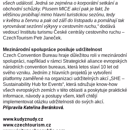
všech událostí. Jedná se zejména o korporátní setkání a
obchodní schůzky. Plusem MICE akcí pak je fakt, že
většinou probíhají mimo hlavní turistickou sezónu, tedy
v květnu a červnu a pak od září do listopadu a pomáhají tak
vyrovnávat sezónní výkyvy v cestovním ruchu,“
dodává
vedoucí Institutu turismu České centrály cestovního ruchu –
CzechTourism Petr Janeček.
Mezinárodní spolupráce posiluje udržitelnost
Czech Convention Bureau hraje důležitou roli v mezinárodní
spolupráci, například v rámci
Strategické aliance evropských
národních convention bureaus
, která letos slaví 10 let od
svého vzniku. Jedním z hlavních projektů je vytvoření
platformy zaměřené na organizaci udržitelných akcí „
SHE –
Sustainability Hub for Events
“, která sdružuje know-how
všech evropských zemích v této oblasti a poskytuje praktické
informace, návody a postupy všem, kteří chtějí
implementovat otázku udržitelnosti do svých akcí.
Připravila Kateřina Beránková.
www.kudyznudy.cz
www.czechtourism.cz