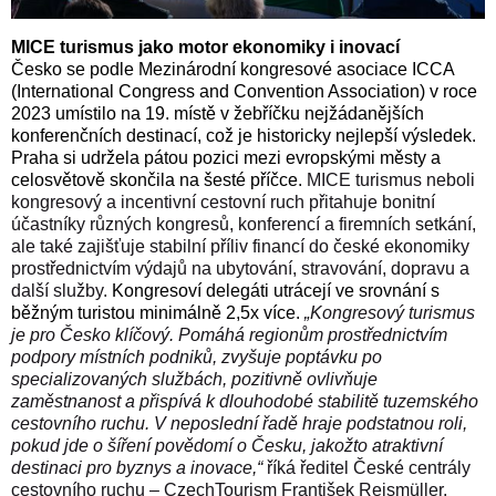
MICE turismus jako motor ekonomiky i inovací
Česko se podle Mezinárodní kongresové asociace ICCA
(International Congress and Convention Association) v roce
2023 umístilo na 19. místě v žebříčku nejžádanějších
konferenčních destinací, což je historicky nejlepší výsledek.
Praha si udržela pátou pozici mezi evropskými městy a
celosvětově skončila na šesté příčce.
MICE turismus neboli
kongresový a incentivní cestovní ruch přitahuje bonitní
účastníky různých kongresů, konferencí a firemních setkání,
ale také zajišťuje stabilní příliv financí do české ekonomiky
prostřednictvím výdajů na ubytování, stravování, dopravu a
další služby.
Kongresoví delegáti utrácejí ve srovnání s
běžným turistou
minimálně 2,5x více.
„Kongresový turismus
je pro Česko klíčový. Pomáhá regionům prostřednictvím
podpory místních podniků,
zvyšuje poptávku po
specializovaných službách, pozitivně ovlivňuje
zaměstnanost a přispívá k dlouhodobé stabilitě tuzemského
cestovního ruchu. V neposlední řadě hraje podstatnou roli,
pokud jde o šíření povědomí o Česku, jakožto atraktivní
destinaci pro byznys a inovace,“
říká ředitel České centrály
cestovního ruchu – CzechTourism František Reismüller.