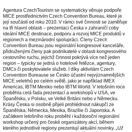
Agentura CzechTourism se systematicky věnuje podpoře
MICE prostřednictvím
Czech Convention Bureau
, které je
její součástí od roku 2010. V rámci své činnosti se zaměřuje
na tři hlavní oblasti – prezentaci Česka v zahraničí coby
ideální MICE destinace, podporu a rozvoj MICE produktů v
regionech a mezinárodní spolupráci. Členy Czech
Convention Bureau jsou regionální kongresové kanceláře,
přidruženými členy pak podnikatelé v oblasti kongresového
cestovního ruchu, jejichž činnost pokrývá více než jeden
region – typicky se jedná o hotelové řetězce, agentury,
DMCs či poskytovatele služeb. I díky aktivitám Czech
Convention Bureause se Česko účastní nejvýznamnějších
MICE veletrhů po celém světě, jako je například IMEX
Americas, IBTM Mexiko nebo IBTM World. V letošním roce
proběhla celá řada prezentací a workshopů v USA, ve
Španělsku, v Polsku, ve Velké Británi nebo v Německu.
Krásy Česka si osobně přijeli prohlédnout nákupčí ze
Španělska, Německa, Mexika, Brazílie či Japonska. A
začátkem letošního roku proběhl i každoroční regionální
workshop určený pro české organizátory akcí, během
kterého jednotlivé regiony prezentují aktuální novinky.
„Už