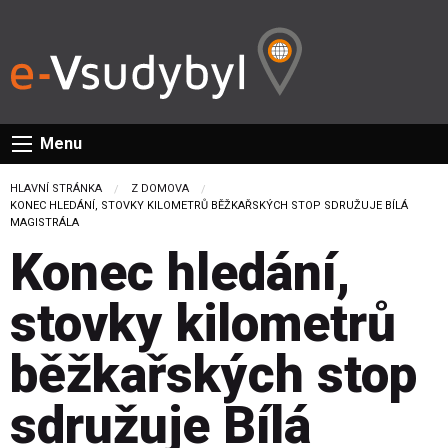
Menu
HLAVNÍ STRÁNKA
Z DOMOVA
CURRENT:
KONEC HLEDÁNÍ, STOVKY KILOMETRŮ BĚŽKAŘSKÝCH STOP SDRUŽUJE BÍLÁ
MAGISTRÁLA
Konec hledání,
stovky kilometrů
běžkařských stop
sdružuje Bílá