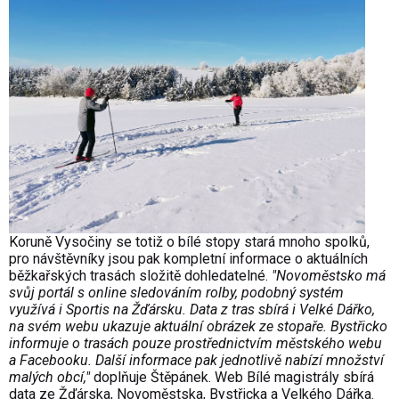
Koruně Vysočiny se totiž o bílé stopy stará mnoho spolků,
pro návštěvníky jsou pak kompletní informace o aktuálních
běžkařských trasách složitě dohledatelné.
"Novoměstsko má
svůj portál s online sledováním rolby, podobný syst
é
m
využ
í
v
á
i Sportis na Žďársku. Data z tras sb
í
r
á
i Velké Dářko,
na svém webu ukazuje aktu
á
ln
í
obrázek ze stopaře. Bystřicko
informuje o trasách pouze prostřednictvím městského webu
a Facebooku. Dalš
í
informace pak jednotlivě nab
í
z
í
množstv
í
mal
ý
ch obc
í
,"
doplňuje Štěp
á
nek. Web B
í
l
é
magistr
á
ly sb
í
r
á
data ze Žď
á
rska, Novoměstska, Bystřicka a Velk
é
ho D
á
řka.