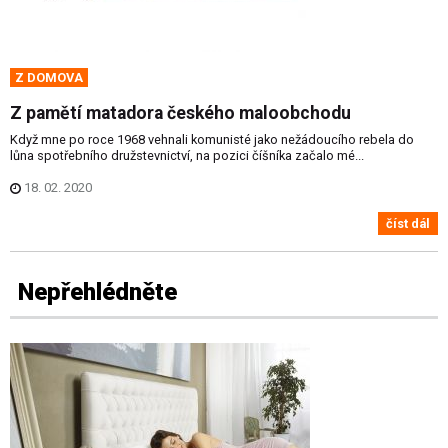
Z DOMOVA
Z pamětí matadora českého maloobchodu
Když mne po roce 1968 vehnali komunisté jako nežádoucího rebela do
lůna spotřebního družstevnictví, na pozici číšníka začalo mé...
18. 02. 2020
číst dál
Nepřehlédněte