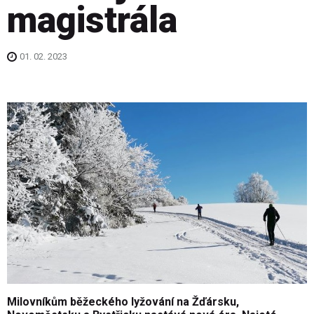
magistrála
01. 02. 2023
Milovn
í
kům běžeck
é
ho lyžov
á
n
í
na Žď
á
rsku,