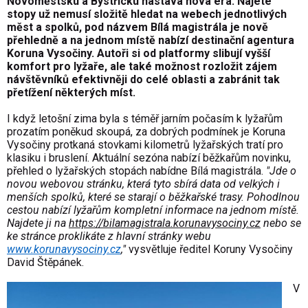
Novoměstsku a Bystřicku nast
á
v
á
nov
á
é
ra. Najet
é
stopy už nemus
í
složitě hledat na webech jednotliv
ý
ch
měst a spolků, pod n
á
zvem B
í
l
á
magistr
á
la je nově
přehledně a na jednom m
í
stě nab
í
z
í
destinačn
í
agentura
Koruna Vysočiny. Autoři si od platformy slibuj
í
vyšš
í
komfort pro lyžaře, ale tak
é
možnost rozložit z
á
jem
n
á
vštěvn
í
ků efektivněji do cel
é
oblasti a zabr
á
nit tak
přet
í
žen
í
někter
ý
ch m
í
st.
I když
letošn
í
zima byla s t
é
měř jarn
í
m počas
í
m k lyžařům
prozat
í
m poněkud skoup
á
, za dobr
ý
ch podm
í
nek je Koruna
Vysočiny protkan
á
stovkami kilometrů lyžařsk
ý
ch trat
í
pro
klasiku i bruslen
í
. Aktu
á
ln
í
sez
ó
na nab
í
z
í
běžkařům novinku,
přehled o lyžařsk
ý
ch stop
á
ch nab
í
dne B
í
l
á
magistr
á
la.
"Jde o
novou webovou str
á
nku, kter
á
tyto sbírá data od velkých i
menš
í
ch spolků, které se starají o běžkařské trasy. Pohodlnou
cestou nab
í
z
í
lyžařům kompletn
í
informace na jednom m
í
stě.
Najdete ji na
https://bilamagistrala.korunavysociny.cz
nebo se
ke stránce proklikáte z hlavní stránky webu
www.korunavysociny.cz
,"
vysvětluje ředitel Koruny Vysočiny
David Štěp
á
nek.
V