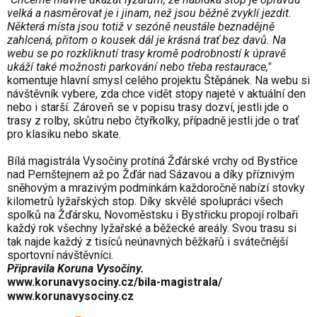
velk
á
a nasměrovat je i jinam, než jsou běžně zvykl
í
jezdit.
Někter
á
m
í
sta jsou totiž v sez
ó
ně neust
á
le beznadějně
zahlcen
á
, přitom o kousek d
á
l je kr
á
sn
á
trať bez davů. Na
webu se po rozkliknut
í
trasy kromě podrobnost
í
k
ú
pravě
uk
á
ž
í
tak
é
možnosti parkov
á
n
í
nebo třeba restaurace,"
komentuje hlavn
í
smysl cel
é
ho projektu Štěp
á
nek. Na webu si
n
á
vštěvn
í
k vybere, zda chce vidět stopy najet
é
v aktu
á
ln
í
den
nebo i starš
í
. Z
á
roveň se v popisu trasy dozv
í
, jestli jde o
trasy z rolby, skůtru nebo čtyřkolky, př
í
padně jestli jde o trať
pro klasiku nebo skate.
B
í
l
á
magistr
á
la Vysočiny prot
í
n
á
Žď
á
rsk
é
vrchy od Bystřice
nad Pernštejnem až po Žď
á
r nad S
á
zavou a díky příznivým
sněhovým a mrazivým podmínkám každoročně nab
í
z
í
stovky
kilometrů lyžařsk
ý
ch stop. Díky skvělé spolupráci všech
spolků na Žďársku, Novoměstsku i Bystřicku propoj
í
rolbaři
každý rok všechny lyžařské a běžecké areály. Svou trasu si
tak najde každ
ý
z tis
í
ců neúnavných běžkařů i svátečnější
sportovní návštěvníci.
Připravila Koruna Vysočiny.
www.korunavysociny.cz/bila-magistrala/
www.korunavysociny.cz