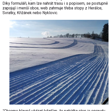
D
í
ky formul
á
ři, kam lze nahr
á
t trasu i s popisem, se postupně
zapojuj
í
i menš
í
obce, web zahrnuje třeba stopy z Her
á
lce,
Svratky, Křiž
á
nek nebo Nyklovic.
"Chceme hlavně uk
á
zat lyžařům, že nab
í
dka stop je opravdu