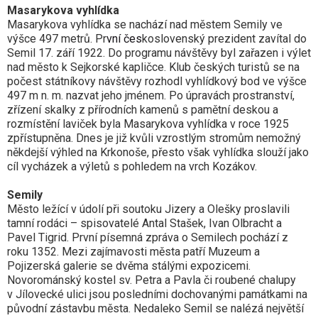
Masarykova vyhlídka
Masarykova vyhlídka se nachází nad městem Semily ve
výšce 497 metrů. Pr
vní čes
koslovenský prezident zavítal do
Semil 17. září 1922. Do programu návštěvy byl zařazen i výlet
nad město k Sejkorské kapličce. Klub českých turistů se na
počest státníkovy návštěvy rozhodl vyhlídkový bod ve výšce
497 m n. m. nazvat jeho jménem. Po úpravách prostranství,
zřízení skalky z přírodních kamenů s pamětní deskou a
rozmístění laviček byla Masarykova vyhlídka v roce 1925
zpřístupněna. Dnes je již kvůli vzrostlým stromům nemožný
někdejší výhled na Krkonoše, přesto však vyhlídka slouží jako
cíl vycházek a výletů s pohledem na vrch Kozákov.
Semily
Město ležící v údolí při soutoku Jizery a Olešky proslavili
tamní rodáci – spisovatelé Antal Stašek, Ivan Olbracht a
Pavel Tigrid. První písemná zpráva o Semilech pochází z
roku 1352. Mezi zajímavosti města patří Muzeum a
Pojizerská galerie se dvěma stálými expozicemi.
Novorománský kostel sv. Petra a Pavla či roubené chalupy
v Jílovecké ulici jsou posledními dochovanými památkami na
původní zástavbu města. Nedaleko Semil se nalézá největší