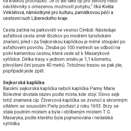
na krátkou procházku. Je to ale také tip pro seniory nebo
návštěvníky s omezenou možností pohybu,“
říká
Květa
Vinklátová, náměstkyně pro kulturu, památkovou péči a
cestovní ruch Libereckého kraje.
Cesta začíná na parkovišti ve vesnici Cimbál. Následuje
asfaltová cesta směr Bozkov po modrém turistickém
značení, před i za Sejkorskou kapličkou je mírné stoupání po
asfaltovém povrchu. Zhruba po 100 metrech se odbočí na
polní kamenitou cestou, která vede až k Masarykově
vyhlídce. Délka trasy v jednom směru je 1,1 kilometru,
převýšení činí pouze 40 metrů. Totožnou trasou se pak jde,
popřípadě jede zpět.
Sejkorská kaplička
Barokní sejkorská kaplička neboli kaplička Panny Marie
Bolestné dostala název podle místa, kde stojí. Slovo sejk
totiž znamená cíp. Čtvercová kaplička se zvonicí a skromným
oltářem se sousoším Piety pochází z roku 1693. Brzy se
stala poutním místem a byla i oblíbeným místem T. G.
Masaryka, podle kterého byla pojmenována i nedaleká
vyhlídka.