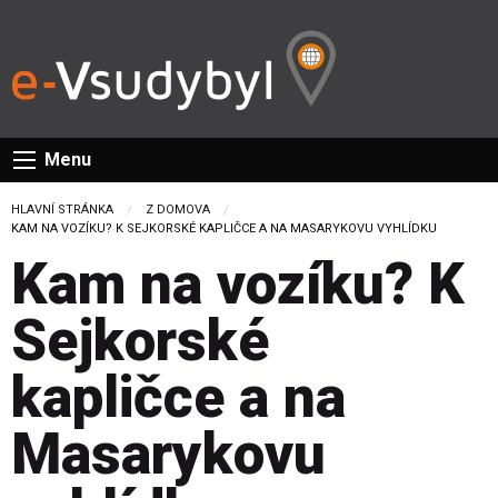
Menu
HLAVNÍ STRÁNKA
Z DOMOVA
CURRENT:
KAM NA VOZÍKU? K SEJKORSKÉ KAPLIČCE A NA MASARYKOVU VYHLÍDKU
Kam na vozíku? K
Sejkorské
kapličce a na
Masarykovu