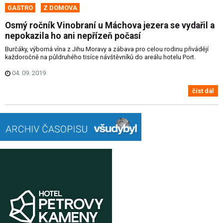
GASTRO
Z DOMOVA
Osmý ročník Vinobraní u Máchova jezera se vydařil a
nepokazila ho ani nepřízeň počasí
Burčáky, výborná vína z Jihu Moravy a zábava pro celou rodinu přivádějí
každoročně na půldruhého tisíce návštěvníků do areálu hotelu Port.
04. 09. 2019
číst dál