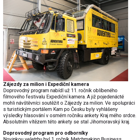
Zájezdy za milion i Expediční kamera
Doprovodný program nabídl už 11. ročník oblíbeného
filmového festivalu Expediční kamera. A již pojedenácté
mohli návštěvníci soutěžit o Zájezdy za milion. Ve spolupráci
s turistickým portálem Kam po Česku byly vyhlášeny
výsledky hlasování v osmém ročníku ankety Kraj mého srdce.
Absolutním vítězem této ankety se stal Jihomoravský kraj.
Doprovodný program pro odborníky
Novinkou veletrhu byl 1. ročník Matchmaking Business