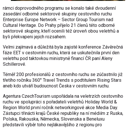
rámci doprovodného programu se konalo také dvoudenní
zasedání odborné sektorové skupiny cestovního ruchu
Enterprise Europe Network – Sector Group Tourism nad
Cultural Heritage. Do Prahy přijelo 21 členů této odborné
sektorové skupiny, kteří ocenili též úroveň obou veletrhů a
byli překvapeni jejich rozsahem.
Velmi zajímavá a důležitá byla zajisté konference Závěrečná
fáze EET v cestovním ruchu, která se uskutečnila první den
veletrhu pod taktovkou ministryně financí ČR paní Aleny
Schillerové.
Téměř 200 profesionálů z cestovního ruchu se zúčastnilo již
třetího ročníku 360° Travel Trends s podtitulem Rising Stars
aneb kdo utváří budoucnost Česka v cestovním ruchu.
Agentura CzechTourism uspořádala na veletrzích cestovního
ruchu ve spolupráci s pořadateli veletrhů Holiday World &
Region World první ročník networkingové akce Media Day.
Zástupci třinácti krajů České republiky na ní médiím z Ruska,
Polska, Rakouska, Německa, Slovenska a Beneluxu
představili výběr toho nejlákavějšího z regionu pro