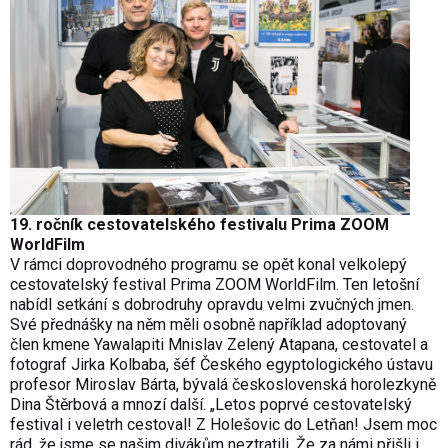
19. ročník cestovatelského festivalu Prima ZOOM
WorldFilm
V rámci doprovodného programu se opět konal velkolepý
cestovatelský festival Prima ZOOM WorldFilm. Ten letošní
nabídl setkání s dobrodruhy opravdu velmi zvučných jmen.
Své přednášky na něm měli osobně například adoptovaný
člen kmene Yawalapiti Mnislav Zelený Atapana, cestovatel a
fotograf Jirka Kolbaba, šéf Českého egyptologického ústavu
profesor Miroslav Bárta, bývalá československá horolezkyně
Dina Štěrbová a mnozí další. „Letos poprvé cestovatelský
festival i veletrh cestoval! Z Holešovic do Letňan! Jsem moc
rád, že jsme se našim divákům neztratili. Že za námi přišli i