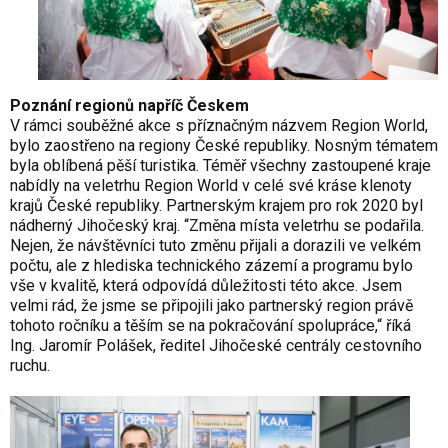
Poznání regionů napříč Českem
V rámci souběžné akce s příznačným názvem Region World,
bylo zaostřeno na regiony České republiky. Nosným tématem
byla oblíbená pěší turistika. Téměř všechny zastoupené kraje
nabídly na veletrhu Region World v celé své kráse klenoty
krajů České republiky. Partnerským krajem pro rok 2020 byl
nádherný Jihočeský kraj. “Změna místa veletrhu se podařila.
Nejen, že návštěvníci tuto změnu přijali a dorazili ve velkém
počtu, ale z hlediska technického zázemí a programu bylo
vše v kvalitě, která odpovídá důležitosti této akce. Jsem
velmi rád, že jsme se připojili jako partnerský region právě
tohoto ročníku a těším se na pokračování spolupráce,“ říká
Ing. Jaromír Polášek, ředitel Jihočeské centrály cestovního
ruchu.