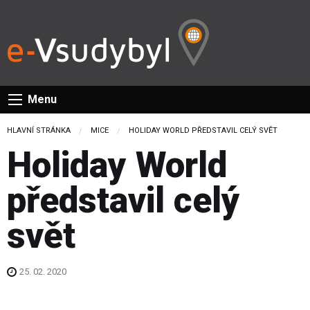
Menu
HLAVNÍ STRÁNKA
MICE
CURRENT:
HOLIDAY WORLD PŘEDSTAVIL CELÝ SVĚT
Holiday World
představil celý
svět
25. 02. 2020