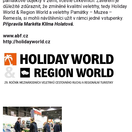
památkové objekty v zemi, včetně církevních. Závěrem je
důležité zdůraznit, že zmíněné kvalitní veletrhy, tedy Holiday
World & Region World a veletrhy Památky – Muzea –
Řemesla, si mohli návštěvníci užít v rámci jedné vstupenky.
Připravila Markéta Klíma Holatová.
www.abf.cz
http://holidayworld.cz