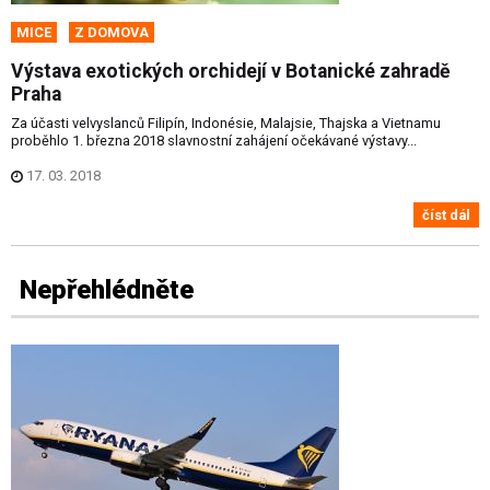
MICE
Z DOMOVA
Výstava exotických orchidejí v Botanické zahradě
Praha
Za účasti velvyslanců Filipín, Indonésie, Malajsie, Thajska a Vietnamu
proběhlo 1. března 2018 slavnostní zahájení očekávané výstavy...
17. 03. 2018
číst dál
Nepřehlédněte