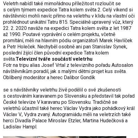
Veletrh nabídl také mimořádnou příležitost rozloučit se
s celým týmem expedice Tatra kolem světa 2. Celý víkend si
návštěvníci mohli navíc přímo na veletrhu v klidu na vlastní oči
prohlédnout unikátní Tatru 815. Speciálně upravený vůz, který
22. 2. 2020 naváže na expedici Tatra kolem světa z let 1987
až 1990. Poutavé vyprávění o celém projektu, včetně
promítání, měli na hlavním pódiu organizátoři Marek Havlíček
a Petr Holeček. Nechyběl osobně ani pan Stanislav Synek,
poslední žijící člen původní expedice Tatra kolem
světa.
Televizní tváře součástí veletrhu
Fotr na tripu alias Josef Vrtal z televizního pořadu Autosalon
návštěvníkům poradil, jak s malými dětmi projet kus světa.
Oblíbený moderátor a herec Dalibor Gondík
se s návštěvníky veletrhu živě podělil o své zkušenosti
s cestováním karavanem po Slovensku a představil tak pořad
České televize V karavanu po Slovensku. Tradičně se
veletrhů účastnil také herec Václav Vydra jako pohádkový král
Václav V., Vydra zvaný. Autogramiádu měli na veletrzích také
herci Divadla Palace Miroslav Etzler, Martina Hudečková a
Ladislav Hampl.