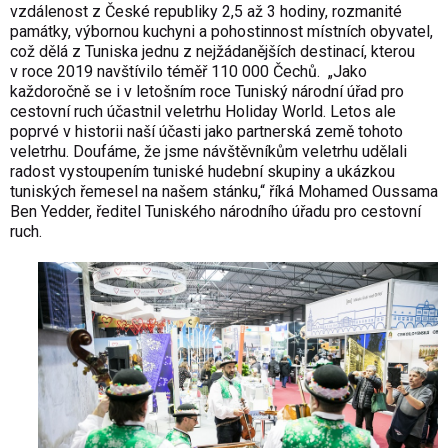
vzdálenost z České republiky 2,5 až 3 hodiny, rozmanité
památky, výbornou kuchyni a pohostinnost místních obyvatel,
což dělá z Tuniska jednu z nejžádanějších destinací, kterou
v roce 2019 navštívilo téměř 110 000 Čechů. „Jako
každoročně se i v letošním roce Tuniský národní úřad pro
cestovní ruch účastnil veletrhu Holiday World. Letos ale
poprvé v historii naší účasti jako partnerská země tohoto
veletrhu. Doufáme, že jsme návštěvníkům veletrhu udělali
radost vystoupením tuniské hudební skupiny a ukázkou
tuniských řemesel na našem stánku,“ říká Mohamed Oussama
Ben Yedder, ředitel Tuniského národního úřadu pro cestovní
ruch.