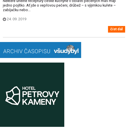
Některé úhelné receptury české kuchyně v oblasti pečených mas mají
jedno pojítko. Ať jde o vepřovou pečeni, drůbež – s výjimkou kuřete –
zabíjačku nebo...
24. 09. 2019
číst dál