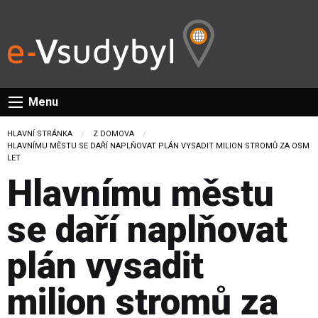
Menu
HLAVNÍ STRÁNKA
Z DOMOVA
CURRENT:
HLAVNÍMU MĚSTU SE DAŘÍ NAPLŇOVAT PLÁN VYSADIT MILION STROMŮ ZA OSM
LET
Hlavnímu městu
se daří naplňovat
plán vysadit
milion stromů za