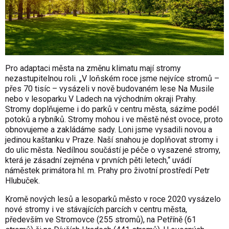
Pro adaptaci města na změnu klimatu mají stromy
nezastupitelnou roli. „V loňském roce jsme nejvíce stromů –
přes 70 tisíc – vysázeli v nově budovaném lese Na Musile
nebo v lesoparku V Ladech na východním okraji Prahy.
Stromy doplňujeme i do parků v centru města, sázíme podél
potoků a rybníků. Stromy mohou i ve městě nést ovoce, proto
obnovujeme a zakládáme sady. Loni jsme vysadili novou a
jedinou kaštanku v Praze. Naší snahou je doplňovat stromy i
do ulic města. Nedílnou součástí je péče o vysazené stromy,
která je zásadní zejména v prvních pěti letech,“ uvádí
náměstek primátora hl. m. Prahy pro životní prostředí Petr
Hlubuček.
Kromě nových lesů a lesoparků město v roce 2020 vysázelo
nové stromy i ve stávajících parcích v centru města,
především ve Stromovce (255 stromů), na Petříně (61