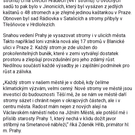
stromů) či na Dívčích Hradech (441 stromů). U ovocných
sadů to pak bylo v Jinonicích, který byl vysázen z jedlých
kaštanů o 48 stromech a je zřejmě jedinou kaštankou v Praze.
Obnoven byl sad Rádiovka v Satalicích a stromy přibyly v
Třešňovce v Hrdlořezích.
Snahou vedení Prahy je vysazovat stromy i v ulicích města.
Takto například loni vznikla nová alej 17 stromů v Blanické
ulici v Praze 2. Každý strom je zde uložen do
prokořenitelných buněk, které v zemi vytvářejí dostatek
prostoru a zlepšují provzdušnění pro jeho zdárný růst.
Nedílnou součástí každé výsadby je i zajištění podmínek pro
růst a zálivka.
„Každý strom v našem městě je v době, kdy čelíme
klimatickým výzvám, velmi cenný. Nové stromy ve městě jsou
investicí do budoucnosti. Těší mě, že se nám ve městě daří
stromy sázet i chránit nejen v okrajových částech, ale i v
centru města. Radost mám nejen z nových alejí na
Václavském náměstí nebo na Jižním Městě, ale potěšil mě i
příslib starosty Prahy 1, který nechá v klidu dožít javor
stříbrný na Smetanově nábřeží,“ říká Zdeněk Hřib, primátor hl.
m. Prahy.