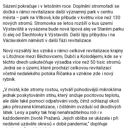
Sázení pokračuje i v letošním roce. Doplnění stromořadí se
dočká v rámci revitalizace další významný park v centru
města – park na Vítkově, kde přibude v květnu více než 130
nových stromů. Stromovka se letos rozšíří o kus území
Výstaviště a vysázena bude nová lipová alej ve Starém parku
či alej od Šlechtovky k Výstavišti. Další lípy přibydou i na
Václavském náměstí v další fázi revitalizace.
Nový rozsáhlý les vzniká v rámci celkové revitalizace krajiny
u Lítožnice mezi Běchovicemi, Dubčí a Kolodějemi, kde se v
těchto dnech uskutečňuje výsadba více než 50 tisíc stromů.
Jedná se o území, které prochází celkovou revitalizací
včetně nedalekého potoka Říčanka a vznikne zde i nový
rybník.
„V místě, kde stromy rostou, vytváří pohodovější mikroklima
jednak poskytováním stínu, který snižuje pocitovou teplotu,
ale dále také pomocí odpařování vody, čímž ochlazují okolí
jako přirozená klimatizace, i čištěním ovzduší od škodlivých
látek. Lesy a parky tak hrají nenahraditelnou roli i v
každodenním životě Pražanů. Jejich obliba se ukázala i při
nedávné uzávěře okresů v době pandemie,“ doplňuje