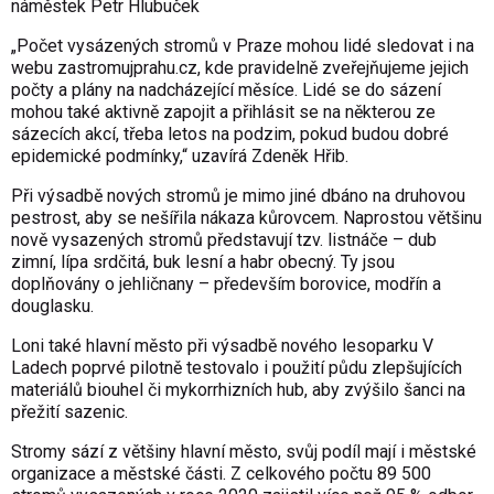
náměstek Petr Hlubuček
„Počet vysázených stromů v Praze mohou lidé sledovat i na
webu
zastromujprahu.cz
, kde pravidelně zveřejňujeme jejich
počty a plány na nadcházející měsíce. Lidé se do sázení
mohou také aktivně zapojit a přihlásit se na některou ze
sázecích akcí, třeba letos na podzim, pokud budou dobré
epidemické podmínky,“ uzavírá Zdeněk Hřib.
Při výsadbě nových stromů je mimo jiné dbáno na druhovou
pestrost, aby se nešířila nákaza kůrovcem. Naprostou většinu
nově vysazených stromů představují tzv. listnáče – dub
zimní, lípa srdčitá, buk lesní a habr obecný. Ty jsou
doplňovány o jehličnany – především borovice, modřín a
douglasku.
Loni také hlavní město při výsadbě nového lesoparku V
Ladech poprvé pilotně testovalo i použití půdu zlepšujících
materiálů biouhel či mykorrhizních hub, aby zvýšilo šanci na
přežití sazenic.
Stromy sází z většiny hlavní město, svůj podíl mají i městské
organizace a městské části. Z celkového počtu 89 500