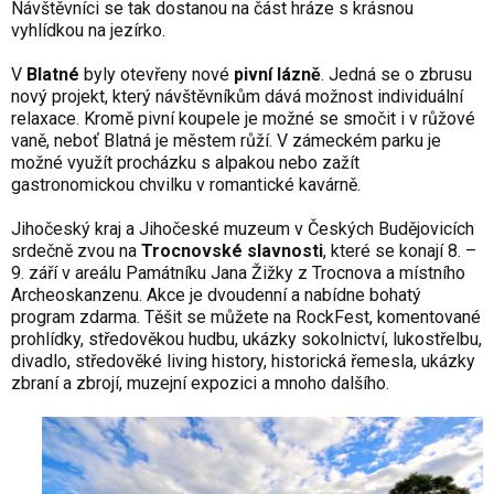
Návštěvníci se tak dostanou na část hráze s krásnou
vyhlídkou na jezírko.
V
Blatné
byly otevřeny nové
pivní lázně
. Jedná se o zbrusu
nový projekt, který návštěvníkům dává možnost individuální
relaxace. Kromě pivní koupele je možné se smočit i v růžové
vaně, neboť Blatná je městem růží. V zámeckém parku je
možné využít procházku s alpakou nebo zažít
gastronomickou chvilku v romantické kavárně.
Jihočeský kraj a Jihočeské muzeum v Českých Budějovicích
srdečně zvou na
Trocnovské slavnosti
, které se konají 8. –
9. září v areálu Památníku Jana Žižky z Trocnova a místního
Archeoskanzenu. Akce je dvoudenní a nabídne bohatý
program zdarma. Těšit se můžete na RockFest, komentované
prohlídky, středověkou hudbu, ukázky sokolnictví, lukostřelbu,
divadlo, středověké living history, historická řemesla, ukázky
zbraní a zbrojí, muzejní expozici a mnoho dalšího.