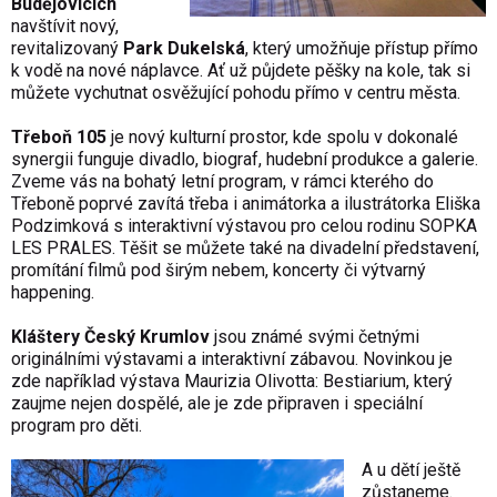
Budějovicích
navštívit nový,
revitalizovaný
Park Dukelská
, který umožňuje přístup přímo
k vodě na nové náplavce. Ať už půjdete pěšky na kole, tak si
můžete vychutnat osvěžující pohodu přímo v centru města.
Třeboň 105
je nový kulturní prostor, kde spolu v dokonalé
synergii funguje divadlo, biograf, hudební produkce a galerie.
Zveme vás na bohatý letní program, v rámci kterého do
Třeboně poprvé zavítá třeba i animátorka a ilustrátorka Eliška
Podzimková s interaktivní výstavou pro celou rodinu SOPKA
LES PRALES. Těšit se můžete také na divadelní představení,
promítání filmů pod širým nebem, koncerty či výtvarný
happening.
Kláštery Český Krumlov
jsou známé svými četnými
originálními výstavami a interaktivní zábavou. Novinkou je
zde například výstava Maurizia Olivotta: Bestiarium, který
zaujme nejen dospělé, ale je zde připraven i speciální
program pro děti.
A u dětí ještě
zůstaneme.