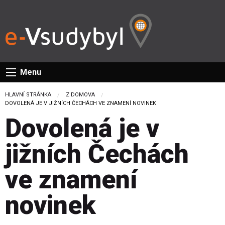
Menu
HLAVNÍ STRÁNKA
Z DOMOVA
CURRENT:
DOVOLENÁ JE V JIŽNÍCH ČECHÁCH VE ZNAMENÍ NOVINEK
Dovolená je v
jižních Čechách
ve znamení
novinek