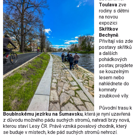
Toulava
zve
rodiny s dětmi
na novou
expozici
Skřítkov
Bechyně
.
Přivítají vás zde
postavy skřítků
a dalších
pohádkových
postav, projdete
se kouzelným
lesem nebo
nahlédnete do
komnaty
zoubkové víly.
Původní trasu k
Boubínskému jezírku na Šumavsku
, která je nyní uzavřená
z důvodu možného pádu suchých stromů, nahradí brzy nová,
kterou staví Lesy ČR. Právě vzniká povalový chodník, který
se buduje v místech, kde pád suchých stromů nehrozí.