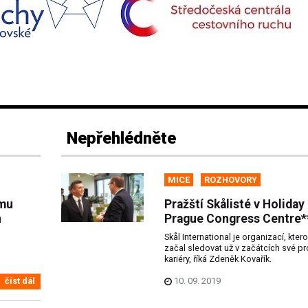
Nepřehlédněte
MICE
ROZHOVORY
amu
Pražští Skålisté v Holiday
n
Prague Congress Centre*
Skål International je organizací, kter
začal sledovat už v začátcích své pr
kariéry, říká Zdeněk Kovařík.
10. 09. 2019
číst dál