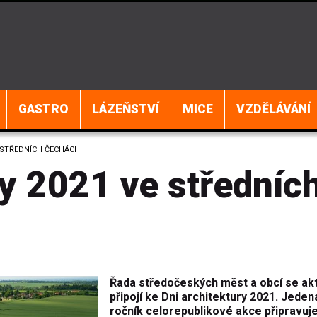
GASTRO
LÁZEŇSTVÍ
MICE
VZDĚLÁVÁNÍ
 STŘEDNÍCH ČECHÁCH
y 2021 ve středníc
Řada středočeských měst a obcí se ak
připojí ke Dni architektury 2021. Jeden
ročník celorepublikové akce připravuj