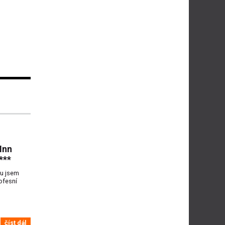
 Inn
***
ou jsem
ofesní
číst dál