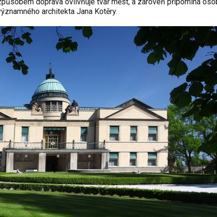
způsobem doprava ovlivňuje tvář měst, a zároveň připomíná oso
významného architekta Jana Kotěry.