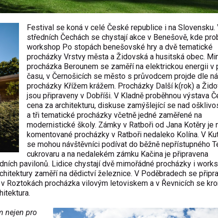
Festival se koná v celé České republice i na Slovensku.
středních Čechách se chystají akce v Benešově, kde pr
workshop Po stopách benešovské hry a dvě tematické
procházky Vrstvy města a Židovská a husitská obec. M
procházka Berounem se zaměří na elektrickou energii v
času, v Černošicích se město s průvodcem projde dle n
procházky Křížem krážem. Procházky Další k(rok) a Žid
jsou připraveny v Dobříši. V Kladně proběhnou výstava 
cena za architekturu, diskuse zamýšlející se nad ošklivo
a tři tematické procházky včetně jedné zaměřené na
modernistické školy. Zámky v Ratboři od Jana Kotěry je
komentované procházky v Ratboři nedaleko Kolína. V Ku
se mohou návštěvníci podívat do běžně nepřístupného T
cukrovaru a na nedalekém zámku Kačina je připravena
ích pavilonů. Lidice chystají dvě mimořádné procházky i work
chitektury zaměří na dědictví železnice. V Poděbradech se připr
 v Roztokách procházka vilovým letoviskem a v Řevnicích se kr
itektura.
em nejen pro