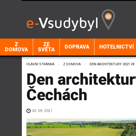
Z
ZE
DOPRAVA
HOTELNICTVÍ
DOMOVA
SVĚTA
HLAVNÍ STRÁNKA
Z DOMOVA
CURRENT:
DEN ARCHITEKTURY 2021 VE
Den architektur
Čechách
30. 09. 2021