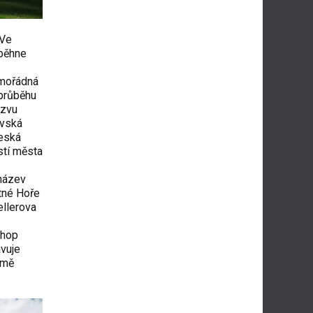
 Ve
oběhne
imořádná
 průběhu
ázvu
ovská
Česká
stí města
 název
tné Hoře
ellerova
shop
avuje
omě