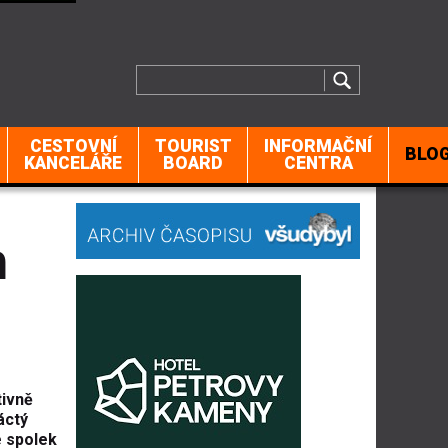
CESTOVNÍ
TOURIST
INFORMAČNÍ
BLO
KANCELÁŘE
BOARD
CENTRA
h
tivně
áctý
e spolek