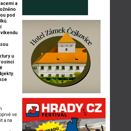
zacemi a
umožněno
kou pod
íků.
í
 víkendu
jsou
ktury u
rosinci
é
bjekty.
kce
,
n
poprvé ve
it a na