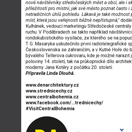
nové návštěvníky středočeských měst a obcí, ale i s
příležitostí pro místní, jak své město poznat často i 
netradičních úhlů pohledu. Lákavá je také možnost 
míst, která jsou veřejnosti běžně nepřístupná,"
dodáv
Kulhánek, vedoucí marketingu Středočeské centrály
ruchu. V Poděbradech se takto například návštěvníci
rondokubistického vysílače, ze kterého se na popu
T. G. Masaryka uskutečnilo první radiotelegrafické s
Československa se zahraničím, a v Kutné Hoře do 
bývalého Tellerova cukrovaru, kde je možné narazit j
poloviny 14. století, tak na průkopnické dílo archite
moderny Jana Kotěry z počátku 20. století.
Připravila Linda Dlouhá.
www.denarchitektury.cz
www.strednicechy.cz
www.centralbohemia.cz
www.facebook.com/…trednicechy/
#VisitCentral­Bohemia