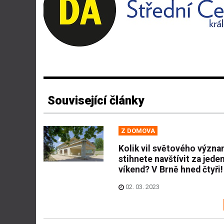
Související články
Z DOMOVA
Kolik vil světového význ
stihnete navštívit za jede
víkend? V Brně hned čtyři!
02. 03. 2023