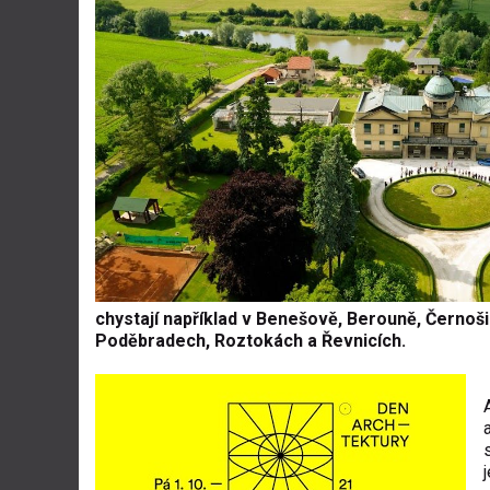
chystají například v Benešově, Berouně, Černošic
Poděbradech, Roztokách a Řevnicích.