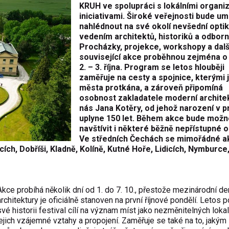
KRUH ve spolupráci s lokálními organi
iniciativami. Široké veřejnosti bude 
nahlédnout na své okolí nevšední opti
vedením architektů, historiků a odborn
Procházky, projekce, workshopy a dalš
související akce proběhnou zejména o
2. – 3. října. Program se letos hlouběji
zaměřuje na cesty a spojnice, kterými 
města protkána, a zároveň připomíná
osobnost zakladatele moderní archite
nás Jana Kotěry, od jehož narození v p
uplyne 150 let. Během akce bude možn
navštívit i některé běžně nepřístupné o
Ve středních Čechách se mimořádné a
ích, Dobříši, Kladně, Kolíně, Kutné Hoře, Lidicích, Nymburce
Akce probíhá několik dní od 1. do 7. 10., přestože mezinárodní de
architektury je oficiálně stanoven na první říjnové pondělí. Letos 
své historii festival cílí na význam míst jako nezměnitelných lokal
jejich vzájemné vztahy a propojení. Zaměřuje se také na to, jakým