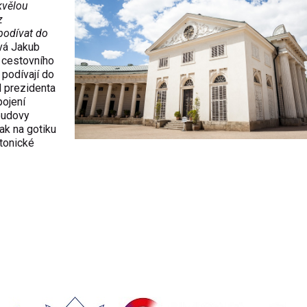
kvělou
z
podívat do
á Jakub
 cestovního
 podívají do
d prezidenta
pojení
budovy
ak na gotiku
ktonické