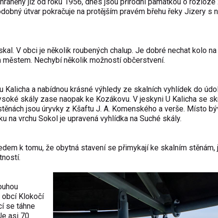
hráněny již od roku 1956, dnes jsou přírodní památkou o rozloze
dobný útvar pokračuje na protějším pravém břehu řeky Jizery s
l. V obci je několik roubených chalup. Je dobré nechat kolo na
m městem. Nechybí několik možností občerstvení.
 Kalicha a nabídnou krásné výhledy ze skalních vyhlídek do údol
 Vysoké skály zase naopak ke Kozákovu. V jeskyni U Kalicha se sk
těnách jsou úryvky z Kšaftu J. A. Komenského a verše. Místo bý
u na vrchu Sokol je upravená vyhlídka na Suché skály.
ledem k tomu, že obytná stavení se přimykají ke skalním stěnám, 
ností.
louhou
 obcí Klokočí
í se táhne
Je asi 70