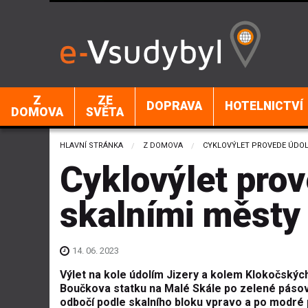
Z
ZE
DOPRAVA
HOTELNICTVÍ
DOMOVA
SVĚTA
HLAVNÍ STRÁNKA
Z DOMOVA
CURRENT:
CYKLOVÝLET PROVEDE ÚDOLÍ
Cyklovýlet prov
skalními městy
14. 06. 2023
Výlet na kole údolím Jizery a kolem Klokočských 
Boučkova statku na Malé Skále po zelené pásové
odbočí podle skalního bloku vpravo a po modré