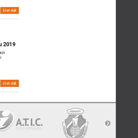
číst dál
u 2019
ezi
i
číst dál