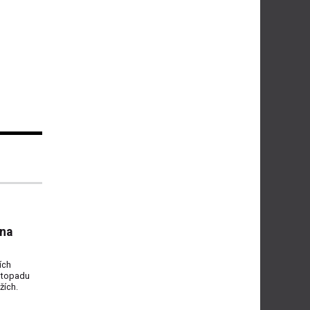
 na
ích
istopadu
žích.