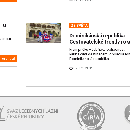
i u
ZE SVĚTA
Dominikánská republika:
lenotů.
Cestovatelské trendy rok
První příčku v žebříčku oblíbenosti m
karibskými destinacemi obsadila lon
číst dál
Dominikánská republika.
07. 02. 2019