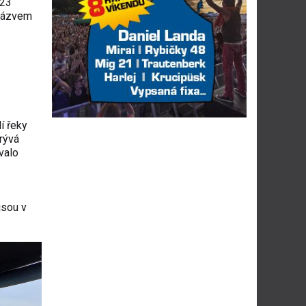
 23
 názvem
í řeky
rývá
valo
jsou v