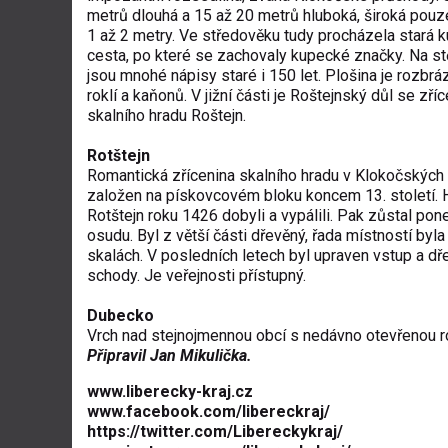
metrů dlouhá a 15 až 20 metrů hluboká, široká pouz
1 až 2 metry. Ve středověku tudy procházela stará 
cesta, po které se zachovaly kupecké značky. Na st
jsou mnohé nápisy staré i 150 let. Plošina je rozbr
roklí a kaňonů. V jižní části je Roštejnský důl se zří
skalního hradu Roštejn.
Rotštejn
Romantická zřícenina skalního hradu v Klokočských 
založen na pískovcovém bloku koncem 13. století. 
Rotštejn roku 1426 dobyli a vypálili. Pak zůstal p
osudu. Byl z větší části dřevěný, řada místností byl
skalách. V posledních letech byl upraven vstup a dř
schody. Je veřejnosti přístupný.
Dubecko
Vrch nad stejnojmennou obcí s nedávno otevřenou r
Připravil Jan Mikulička.
www.liberecky-kraj.cz
www.facebook.com/libereckraj/
https://twitter.com/Libereckykraj/