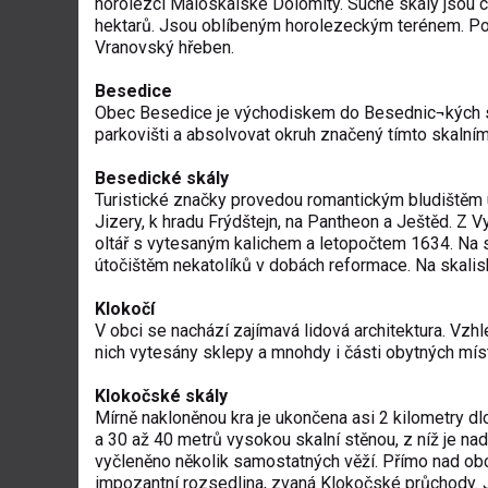
horolezci Maloskalské Dolomity. Suché skály jsou c
hektarů. Jsou oblíbeným horolezeckým terénem. Po
Vranovský hřeben.
Besedice
Obec Besedice je východiskem do Besednic¬kých ska
parkovišti a absolvovat okruh značený tímto skalní
Besedické skály
Turistické značky provedou romantickým bludištěm u
Jizery, k hradu Frýdštejn, na Pantheon a Ještěd. Z
oltář s vytesaným kalichem a letopočtem 1634. Na s
útočištěm nekatolíků v dobách reformace. Na skalisk
Klokočí
V obci se nachází zajímavá lidová architektura. Vzh
nich vytesány sklepy a mnohdy i části obytných míst
Klokočské skály
Mírně nakloněnou kra je ukončena asi 2 kilometry d
a 30 až 40 metrů vysokou skalní stěnou, z níž je nad
vyčleněno několik samostatných věží. Přímo nad obc
impozantní rozsedlina, zvaná Klokočské průchody. 