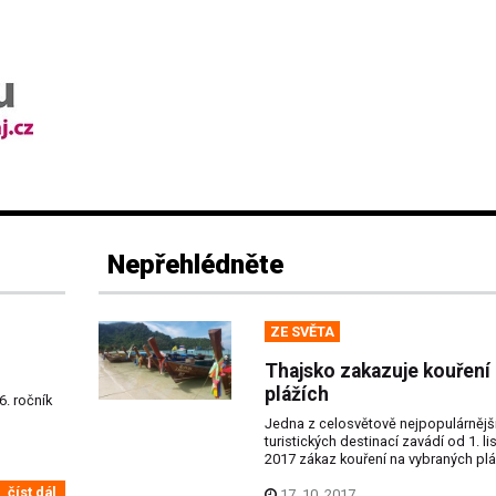
Nepřehlédněte
ZE SVĚTA
Thajsko zakazuje kouření
plážích
6. ročník
Jedna z celosvětově nejpopulárnějš
turistických destinací zavádí od 1. l
2017 zákaz kouření na vybraných plá
číst dál
17. 10. 2017