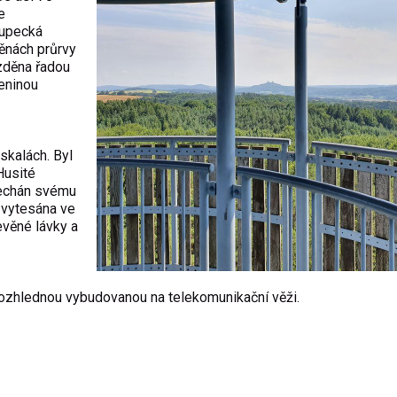
e
kupecká
ěnách průrvy
ázděna řadou
ceninou
skalách. Byl
Husité
onechán svému
a vytesána ve
evěné lávky a
ozhlednou vybudovanou na telekomunikační věži.