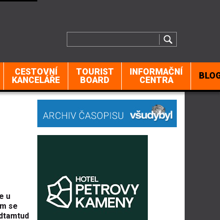
CESTOVNÍ
TOURIST
INFORMAČNÍ
BLO
KANCELÁŘE
BOARD
CENTRA
e u
am se
Odtamtud