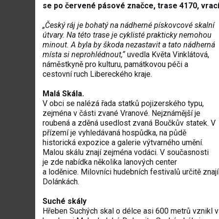
se po červené pásové značce, trase 4170, vrací
„Český ráj je bohatý na nádherné pískovcové skalní
útvary. Na této trase je cyklisté prakticky nemohou
minout. A byla by škoda nezastavit a tato nádherná
místa si neprohlédnout,“
uvedla Květa Vinklátová,
náměstkyně pro kulturu, památkovou péči a
cestovní ruch Libereckého kraje.
Malá Skála.
V obci se nalézá řada statků pojizerského typu,
zejména v části zvané Vranové. Nejznámější je
roubená a zděná usedlost zvaná Boučkův statek. V
přízemí je vyhledávaná hospůdka, na půdě
historická expozice a galerie výtvarného umění.
Malou skálu znají zejména vodáci. V současnosti
je zde nabídka několika lanových center
a loděnice. Milovníci hudebních festivalů určitě zna
Dolánkách.
Suché skály
Hřeben Suchých skal o délce asi 600 metrů vznikl v 