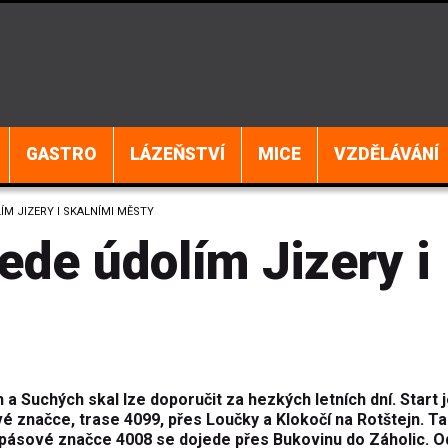
GASTRO
LÁZEŇSTVÍ
MICE
VZDĚLÁVÁNÍ
M JIZERY I SKALNÍMI MĚSTY
ede údolím Jizery i
a Suchých skal lze doporučit za hezkých letních dní. Start j
 značce, trase 4099, přes Loučky a Klokočí na Rotštejn. T
 pásové značce 4008 se dojede přes Bukovinu do Záholic. 