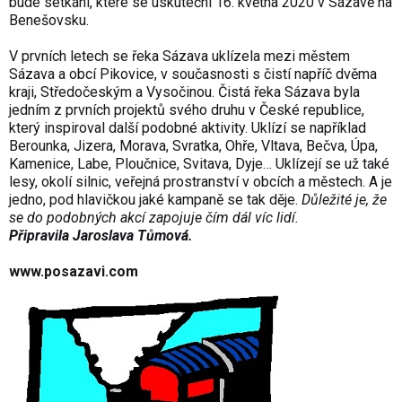
bude setkání, které se uskuteční 16. května 2020 v Sázavě na
Benešovsku.
V prvních letech se řeka Sázava uklízela mezi městem
Sázava a obcí Pikovice, v současnosti s čistí napříč dvěma
kraji, Středočeským a Vysočinou. Čistá řeka Sázava byla
jedním z prvních projektů svého druhu v České republice,
který inspiroval další podobné aktivity. Uklízí se například
Berounka, Jizera, Morava, Svratka, Ohře, Vltava, Bečva, Úpa,
Kamenice, Labe, Ploučnice, Svitava, Dyje… Uklízejí se už také
lesy, okolí silnic, veřejná prostranství v obcích a městech. A je
jedno, pod hlavičkou jaké kampaně se tak děje.
Důležité je, že
se do podobných akcí zapojuje čím dál víc lidí.
Připravila Jaroslava Tůmová.
www.posazavi.com