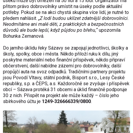
úseku může být omezen na 50 lidí a 15 lodí. Organizátor má
přitom právo dobrovolníky umístit na úseky podle aktuální
potřeby. Pokud se na akci chystá skupina více lidí, je nutné to
předem nahlásit.
„Z lodí budou uklízet zdatnější dobrovolníci.
Neodmítáme ani malé děti, z praktických a bezpečnostních
důvodů ale bude lepší, když půjdou po břehu,“
upozornila
Bohunka Zemanová.
Do jarního úklidu řeky Sázavy se zapojují jednotlivci, školky a
školy, spolky, obce i města. Někdo přiloží ruku k dílu, jiný
poskytne materiální nebo finanční příspěvek, někdo připraví
občerstvení, další nabídne zázemí pro dobrovolníky, další
propůjčí auta na svoz odpadků. Tradičními partnery projektu
jsou Povodí Vltavy, státní podnik, Bisport s.r.o., Lesy České
republiky, s.p. a ČEPS, a.s. Každoročně se zvyšuje i příspěvek
obcí – Sázava protéká 31 obcemi a úklid finančně podporuje
30 z nich. Přispět na projekt ale může každý – číslo jeho
sbírkového účtu je
1249-326666339/0800
.