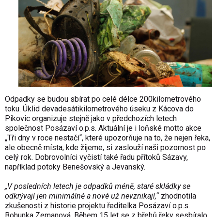
Odpadky se budou sbírat po celé délce 200kilometrového
toku. Úklid devadesátikilometrového úseku z Kácova do
Pikovic organizuje stejně jako v předchozích letech
společnost Posázaví o.p.s. Aktuální je i loňské motto akce
„Tři dny v roce nestačí“, které upozorňuje na to, že nejen řeka,
ale obecně místa, kde žijeme, si zaslouží naši pozornost po
celý rok. Dobrovolníci vyčistí také řadu přítoků Sázavy,
například potoky Benešovský a Jevanský.
„V posledních letech je odpadků méně, staré skládky se
odkrývají jen minimálně a nové už nevznikají,“
zhodnotila
zkušenosti z historie projektu ředitelka Posázaví o.p.s.
Bohunka Zemanová. Během 15 let se z břehů řeky sesbíralo