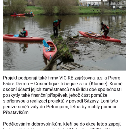
Projekt podporují také firmy VIG RE zajišťovna, a.s. a Pierre
Fabre Dermo – Cosmétique Tchequie s.r.o. (Klorane). Kromě
osobní účasti jejich zaměstnanců na úklidu obě společnosti
poskytly také finanční příspěvek, jehož část pomůže
s přípravou a realizací projektů v povodí Sázavy. Loni tyto
peníze směřovaly do Petroupimi, letos by mohly pomoci
Přestavlkům.
Poděkováním dobrovolníkům, kteří se do akce letos zapojí,