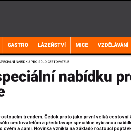
GASTRO
LÁZEŇSTVÍ
MICE
VZDĚLÁVÁNÍ
SPECIÁLNÍ NABÍDKU PRO SÓLO CESTOVATELE
peciální nabídku pr
e
rostoucím trendem. Čedok proto jako první velká cestovní 
sólo cestovatelům a představuje speciálně vybranou nabíd
t po svém a sami. Novinka vznikla na základě rostoucí poptáv