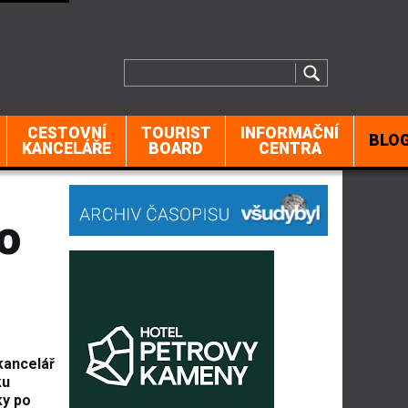
CESTOVNÍ
TOURIST
INFORMAČNÍ
BLO
KANCELÁŘE
BOARD
CENTRA
o
kancelář
ku
ky po