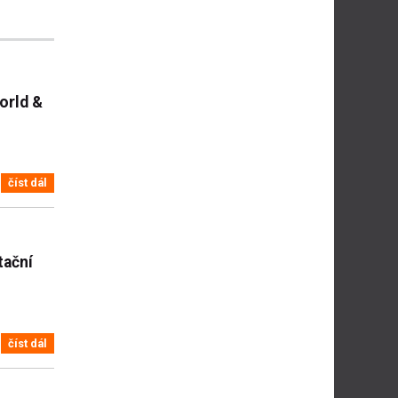
orld &
číst dál
tační
číst dál