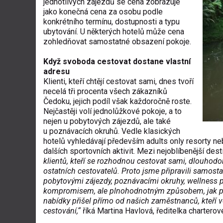
jednotlivých zájezdů se cena zobrazuje
jako konečná cena za osobu podle
konkrétního termínu, dostupnosti a typu
ubytování. U některých hotelů může cena
zohledňovat samostatné obsazení pokoje.
Když svoboda cestovat dostane vlastní
adresu
Klienti, kteří chtějí cestovat sami, dnes tvoří
necelá tři procenta všech zákazníků
Čedoku, jejich podíl však každoročně roste.
Nejčastěji volí jednolůžkové pokoje, a to
nejen u pobytových zájezdů, ale také
u poznávacích okruhů. Vedle klasických
hotelů vyhledávají především adults only resorty neb
dalších sportovních aktivit. Mezi nejoblíbenější des
klientů, kteří se rozhodnou cestovat sami, dlouhodob
ostatních cestovatelů. Proto jsme připravili samosta
pobytovými zájezdy, poznávacími okruhy, wellness po
kompromisem, ale plnohodnotným způsobem, jak pozn
nabídky přišel přímo od našich zaměstnanců, kteří v
cestování,“
říká Martina Havlová, ředitelka charter