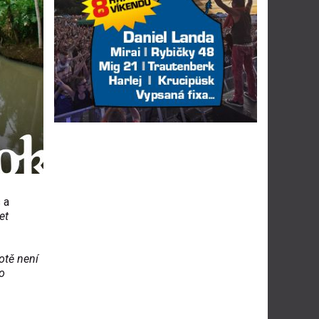
 a
et
otě není
o