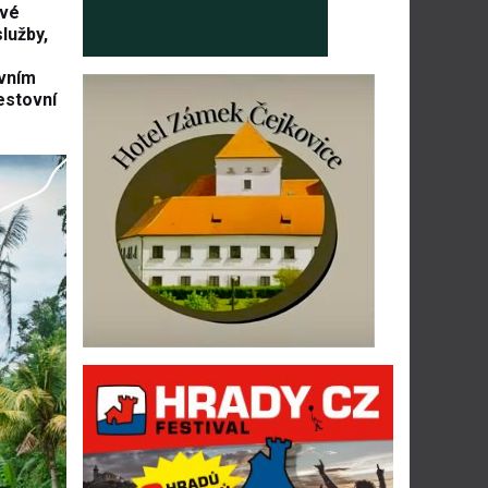
ové
lužby,
ovním
cestovní