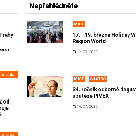
Nepřehlédněte
MICE
 Prahy
17. - 19. března Holiday W
Region World
eánu i
12. 03. 2023
číst dál
MICE
GASTRO
34. ročník odborné degus
soutěže PIVEX
ž od
16. 04. 2026
nuje
ě
číst dál