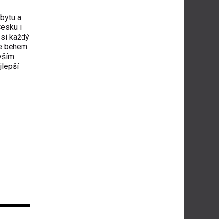
obytu a
Česku i
 si každý
ce během
evším
jlepší