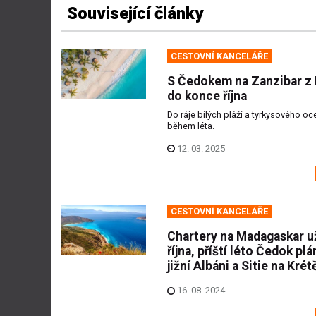
Související články
CESTOVNÍ KANCELÁŘE
S Čedokem na Zanzibar z
do konce října
Do ráje bílých pláží a tyrkysového oc
během léta.
12. 03. 2025
CESTOVNÍ KANCELÁŘE
Chartery na Madagaskar u
října, příští léto Čedok plá
jižní Albáni a Sitie na Krét
16. 08. 2024