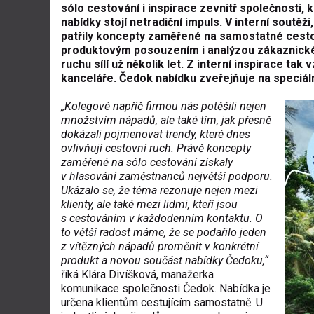
sólo cestování i inspirace zevnitř společnosti
nabídky stojí netradiční impuls. V interní soutě
patřily koncepty zaměřené na samostatné cesto
produktovým posouzením i analýzou zákaznickéh
ruchu sílí už několik let. Z interní inspirace tak
kanceláře. Čedok nabídku zveřejňuje na speciál
„Kolegové napříč firmou nás potěšili nejen
množstvím nápadů, ale také tím, jak přesně
dokázali pojmenovat trendy, které dnes
ovlivňují cestovní ruch. Právě koncepty
zaměřené na sólo cestování získaly
v hlasování zaměstnanců největší podporu.
Ukázalo se, že téma rezonuje nejen mezi
klienty, ale také mezi lidmi, kteří jsou
s cestováním v každodenním kontaktu. O
to větší radost máme, že se podařilo jeden
z vítězných nápadů proměnit v konkrétní
produkt a novou součást nabídky Čedoku,“
říká Klára Divíšková, manažerka
komunikace společnosti Čedok. Nabídka je
určena klientům cestujícím samostatně. U