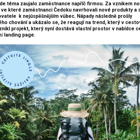
, kde téma zaujalo zaměstnance napříč firmou. Za vznikem n
ži, ve které zaměstnanci Čedoku navrhovali nové produkty a s
vatele k nejúspěšnějším vůbec. Nápady následně prošly
o chování a ukázalo se, že reagují na trend, který v cest
 vznikl projekt, který nyní dostává vlastní prostor v nabídce 
n
í
landing page
.