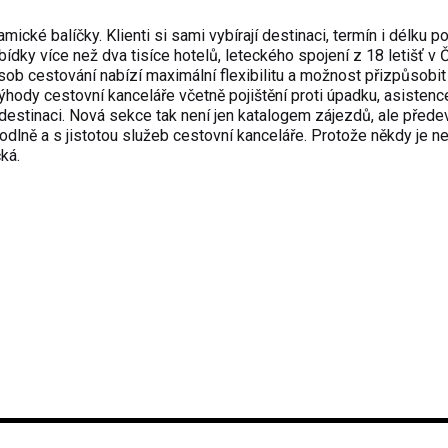
ické balíčky. Klienti si sami vybírají destinaci, termín i délku p
ky více než dva tisíce hotelů, leteckého spojení z 18 letišť v 
sob cestování nabízí maximální flexibilitu a možnost přizpůsobit
výhody cestovní kanceláře včetně pojištění proti úpadku, asisten
destinaci. Nová sekce tak není jen katalogem zájezdů, ale před
hodlně a s jistotou služeb cestovní kanceláře. Protože někdy je ne
ká.