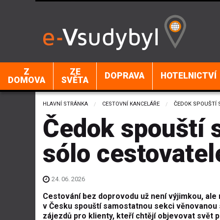
Z
ZE
DOPRAVA
HOTELNICTVÍ
DOMOVA
SVĚTA
HLAVNÍ STRÁNKA
CESTOVNÍ KANCELÁŘE
CURRENT:
ČEDOK SPOUŠTÍ 
Čedok spouští s
sólo cestovatel
24. 06. 2026
Cestování bez doprovodu už není výjimkou, ale 
v Česku spouští samostatnou sekci věnovanou 
zájezdů pro klienty, kteří chtějí objevovat svě