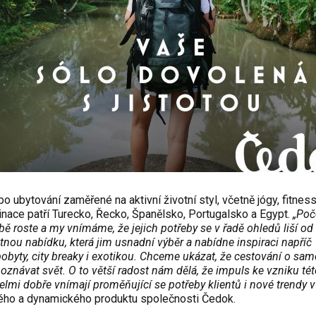
o ubytování zaměřené na aktivní životní styl, včetně jógy, fitness
tinace patří Turecko, Řecko, Španělsko, Portugalsko a Egypt.
„Poč
ě roste a my vnímáme, že jejich potřeby se v řadě ohledů liší od
tnou nabídku, která jim usnadní výběr a nabídne inspiraci napříč
byty, city breaky i exotikou. Chceme ukázat, že cestování o sam
ávat svět. O to větší radost nám dělá, že impuls ke vzniku tét
elmi dobře vnímají proměňující se potřeby klientů i nové trendy v
ového a dynamického produktu společnosti Čedok.