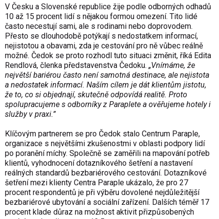
V Česku a Slovenské republice žije podle odborných odhadů
10 až 15 procent lidí s nějakou formou omezení. Tito lidé
často necestují sami, ale s rodinami nebo doprovodem.
Přesto se dlouhodobě potýkají s nedostatkem informací,
nejistotou a obavami, zda je cestování pro ně vůbec reálně
možné. Čedok se proto rozhodl tuto situaci změnit, říká Edita
Rendlová, členka představenstva Čedoku.
„Vnímáme, že
největší bariérou často není samotná destinace, ale nejistota
a nedostatek informací. Naším cílem je dát klientům jistotu,
že to, co si objednají, skutečně odpovídá realitě. Proto
spolupracujeme s odborníky z Paraplete a ověřujeme hotely i
služby v praxi.”
Klíčovým partnerem se pro Čedok stalo Centrum Paraple,
organizace s největšími zkušenostmi v oblasti podpory lidí
po poranění míchy. Společně se zaměřili na mapování potřeb
klientů, vyhodnocení dotazníkového šetření a nastavení
reálných standardů bezbariérového cestování. Dotazníkové
šetření mezi klienty Centra Paraple ukázalo, že pro 27
procent respondentů je při výběru dovolené nejdůležitější
bezbariérové ubytování a sociální zařízení. Dalších téměř 17
procent klade důraz na možnost aktivit přizpůsobených