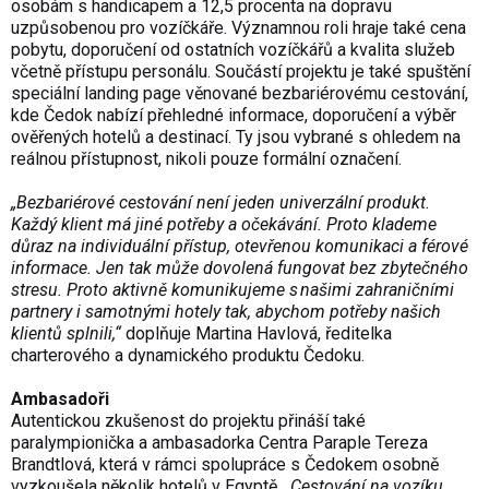
osobám s handicapem a 12,5 procenta na dopravu
uzpůsobenou pro vozíčkáře. Významnou roli hraje také cena
pobytu, doporučení od ostatních vozíčkářů a kvalita služeb
včetně přístupu personálu. Součástí projektu je také spuštění
speciální landing page věnované bezbariérovému cestování,
kde Čedok nabízí přehledné informace, doporučení a výběr
ověřených hotelů a destinací. Ty jsou vybrané s ohledem na
reálnou přístupnost, nikoli pouze formální označení.
„Bezbariérové cestování není jeden univerzální produkt.
Každý klient má jiné potřeby a očekávání. Proto klademe
důraz na individuální přístup, otevřenou komunikaci a férové
informace. Jen tak může dovolená fungovat bez zbytečného
stresu. Proto aktivně komunikujeme s našimi zahraničními
partnery i samotnými hotely tak, abychom potřeby našich
klientů splnili,“
doplňuje Martina Havlová, ředitelka
charterového a dynamického produktu Čedoku.
Ambasadoři
Autentickou zkušenost do projektu přináší také
paralympionička a ambasadorka Centra Paraple Tereza
Brandtlová, která v rámci spolupráce s Čedokem osobně
vyzkoušela několik hotelů v Egyptě.
„Cestování na vozíku