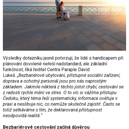
Výsledky dotazníku jasně potvrzují, že lidé s handicapem při
plánování dovolené neřeší nadstandard, ale základní
funkčnost, říká ředitel Centra Paraple David
Lukeš.
„Bezbariérové ubytování, přístupné sociální zařízení,
doprava a ochotný personál jsou pro nás naprostým
základem. Jakmile některá z těchto jistot chybí, cestování se
z radosti rychle mění ve stres. O to víc si vážíme přístupu
Čedoku, který téma řeší systematicky, informace ověřuje v
praxi a neslibuje nic, co nemůže skutečně zajistit. Často se
totiž setkáváme s tím, že deklarovaná přístupnost
neodpovídá realitě.“
Bezbariérové cestování začíná důvěrou