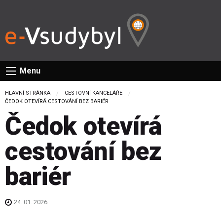
Menu
HLAVNÍ STRÁNKA
CESTOVNÍ KANCELÁŘE
CURRENT:
ČEDOK OTEVÍRÁ CESTOVÁNÍ BEZ BARIÉR
Čedok otevírá
cestování bez
bariér
24. 01. 2026