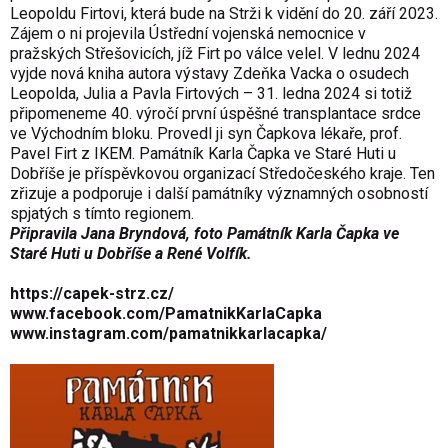
Leopoldu Firtovi, která bude na Strži k vidění do 20. září 2023.
Zájem o ni projevila Ústřední vojenská nemocnice v
pražských Střešovicích, jíž Firt po válce velel. V lednu 2024
vyjde nová kniha autora výstavy Zdeňka Vacka o osudech
Leopolda, Julia a Pavla Firtových – 31. ledna 2024 si totiž
připomeneme 40. výročí první úspěšné transplantace srdce
ve Východním bloku. Provedl ji syn Čapkova lékaře, prof.
Pavel Firt z IKEM. Památník Karla Čapka ve Staré Huti u
Dobříše je příspěvkovou organizací Středočeského kraje. Ten
zřizuje a podporuje i další památníky významných osobností
spjatých s tímto regionem.
Připravila Jana Bryndová, foto
Památník Karla Čapka ve
Staré Huti u Dobříše a René Volfík.
https://capek-strz.cz/
www.facebook.com/PamatnikKarlaCapka
www.instagram.com/pamatnikkarlacapka/