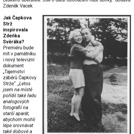
Zdeněk Vacek.
Jak Čapkova
Strž
inspirovala
Zdeňka
Svěráka?
Premiéru bude
mít v památníku
i nový televizní
dokument
„Tajemství
záběrů Čapkovy
Strže“.
„Letos
jsem na místě
pořídil také řadu
analogových
fotografií na
starší aparát,
abychom mohli
lépe srovnávat
také dobové a