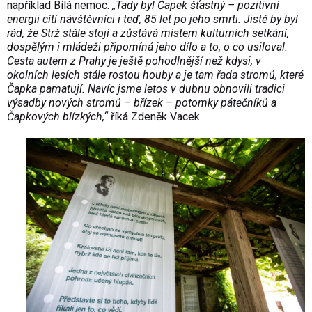
například Bílá nemoc.
„Tady byl Čapek šťastný – pozitivní
energii cítí návštěvníci i teď, 85 let po jeho smrti. Jistě by byl
rád, že Strž stále stojí a zůstává místem kulturních setkání,
dospělým i mládeži připomíná jeho dílo a to, o co usiloval.
Cesta autem z Prahy je ještě pohodlnější než kdysi, v
okolních lesích stále rostou houby a je tam řada stromů, které
Čapka pamatují. Navíc jsme letos v dubnu obnovili tradici
výsadby nových stromů – břízek – potomky pátečníků a
Čapkových blízkých,“
říká Zdeněk Vacek.