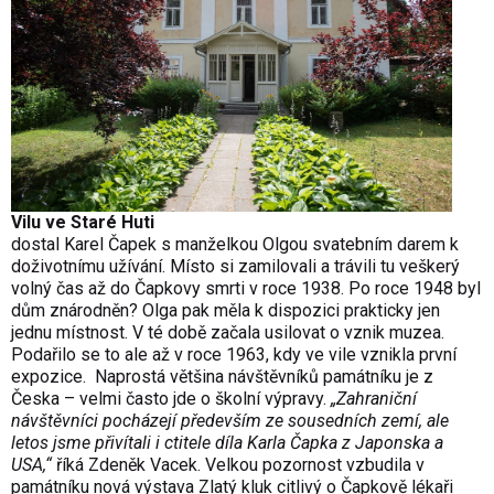
Vilu ve Staré Huti
dostal Karel Čapek s manželkou Olgou svatebním darem k
doživotnímu užívání. Místo si zamilovali a trávili tu veškerý
volný čas až do Čapkovy smrti v roce 1938. Po roce 1948 byl
dům znárodněn? Olga pak měla k dispozici prakticky jen
jednu místnost. V té době začala usilovat o vznik muzea.
Podařilo se to ale až v roce 1963, kdy ve vile vznikla první
expozice. Naprostá většina návštěvníků památníku je z
Česka – velmi často jde o školní výpravy.
„Zahraniční
návštěvníci pocházejí především ze sousedních zemí, ale
letos jsme přivítali i ctitele díla Karla Čapka z Japonska a
USA,“
říká Zdeněk Vacek. Velkou pozornost vzbudila v
památníku nová výstava Zlatý kluk citlivý o Čapkově lékaři