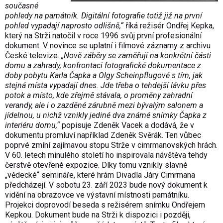
současné
pohledy na památník. Digitální fotografie totiž již na první
pohled vypadají naprosto odlišně,“
říká režisér Ondřej Kepka,
který na Strži natočil v roce 1996 svůj první profesionální
dokument. V novince se uplatní i filmové záznamy z archivu
České televize.
„Nově záběry se zaměřují na konkrétní části
domu a zahrady, konfrontaci fotografické dokumentace z
doby pobytu Karla Čapka a Olgy Scheinpflugové s tím, jak
stejná místa vypadají dnes. Jde třeba o tehdejší lávku přes
potok a místo, kde zřejmě stávala, o proměny zahradní
verandy, ale i o zazděné zárubně mezi bývalým salonem a
jídelnou, u nichž vznikly jediné dva známé snímky Čapka z
interiéru domu,“
popisuje Zdeněk Vacek a dodává, že v
dokumentu promluví například Zdeněk Svěrák. Ten vůbec
poprvé zmíní zajímavou stopu Strže v cimrmanovských hrách.
V 60. letech minulého století ho inspirovala návštěva tehdy
čerstvě otevřené expozice. Díky tomu vznikly slavné
„vědecké“ semináře, které hrám Divadla Járy Cimrmana
předcházejí. V sobotu 23. září 2023 bude nový dokument k
vidění na obrazovce ve výstavní místnosti památníku.
Projekci doprovodí beseda s režisérem snímku Ondřejem
Kepkou. Dokument bude na Strži k dispozici i později,