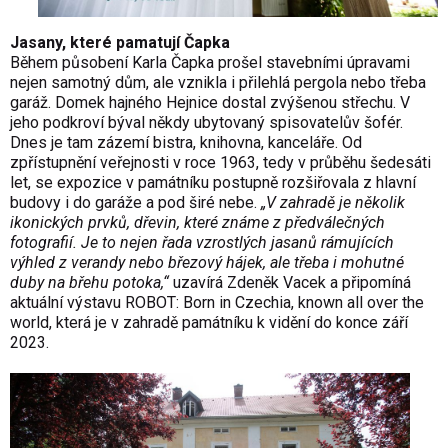
Jasany, které pamatují Čapka
Během působení Karla Čapka prošel stavebními úpravami
nejen samotný dům, ale vznikla i přilehlá pergola nebo třeba
garáž. Domek hajného Hejnice dostal zvýšenou střechu. V
jeho podkroví býval někdy ubytovaný spisovatelův šofér.
Dnes je tam zázemí bistra, knihovna, kanceláře. Od
zpřístupnění veřejnosti v roce 1963, tedy v průběhu šedesáti
let, se expozice v památníku postupně rozšiřovala z hlavní
budovy i do garáže a pod širé nebe.
„V zahradě je několik
ikonických prvků, dřevin, které známe z předválečných
fotografií. Je to nejen řada vzrostlých jasanů rámujících
výhled z verandy nebo březový hájek, ale třeba i mohutné
duby na břehu potoka,“
uzavírá Zdeněk Vacek a připomíná
aktuální výstavu ROBOT: Born in Czechia, known all over the
world, která je v zahradě památníku k vidění do konce září
2023.