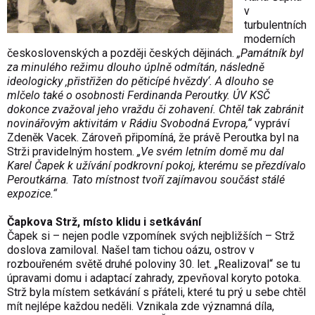
v
turbulentních
moderních
československých a později českých dějinách.
„Památník byl
za minulého režimu dlouho úplně odmítán, následně
ideologicky ‚přistřižen do pěticípé hvězdy‘. A dlouho se
mlčelo také o osobnosti Ferdinanda Peroutky. ÚV KSČ
dokonce zvažoval jeho vraždu či zohavení. Chtěl tak zabránit
novinářovým aktivitám v Rádiu Svobodná Evropa,“
vypráví
Zdeněk Vacek. Zároveň připomíná, že právě Peroutka byl na
Strži pravidelným hostem.
„Ve svém letním domě mu dal
Karel Čapek k užívání podkrovní pokoj, kterému se přezdívalo
Peroutkárna. Tato místnost tvoří zajímavou součást stálé
expozice.“
Čapkova Strž, místo klidu i setkávání
Čapek si – nejen podle vzpomínek svých nejbližších – Strž
doslova zamiloval. Našel tam tichou oázu, ostrov v
rozbouřeném světě druhé poloviny 30. let. „Realizoval“ se tu
úpravami domu i adaptací zahrady, zpevňoval koryto potoka.
Strž byla místem setkávání s přáteli, které tu prý u sebe chtěl
mít nejlépe každou neděli. Vznikala zde významná díla,