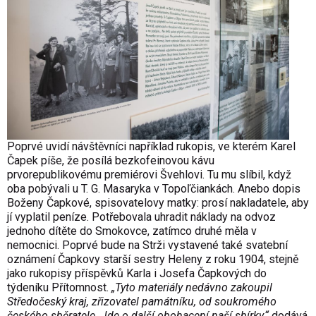
Poprvé uvidí návštěvníci například rukopis, ve kterém Karel
Čapek píše, že posílá bezkofeinovou kávu
prvorepublikovému premiérovi Švehlovi. Tu mu slíbil, když
oba pobývali u T. G. Masaryka v Topoľčiankách. Anebo dopis
Boženy Čapkové, spisovatelovy matky: prosí nakladatele, aby
jí vyplatil peníze. Potřebovala uhradit náklady na odvoz
jednoho dítěte do Smokovce, zatímco druhé měla v
nemocnici. Poprvé bude na Strži vystavené také svatební
oznámení Čapkovy starší sestry Heleny z roku 1904, stejně
jako rukopisy příspěvků Karla i Josefa Čapkových do
týdeníku Přítomnost.
„Tyto materiály nedávno zakoupil
Středočeský kraj, zřizovatel památníku, od soukromého
českého sběratele. Jde o další obohacení naší sbírky,“
dodává