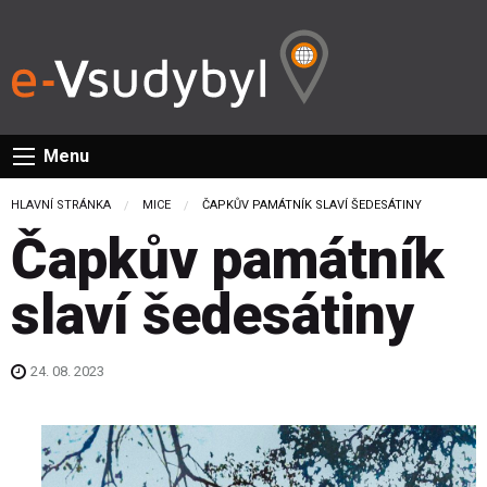
Menu
HLAVNÍ STRÁNKA
MICE
CURRENT:
ČAPKŮV PAMÁTNÍK SLAVÍ ŠEDESÁTINY
Čapkův památník
slaví šedesátiny
24. 08. 2023