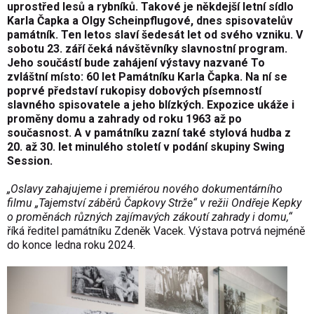
uprostřed lesů a rybníků. Takové je někdejší letní sídlo
Karla Čapka a Olgy Scheinpflugové, dnes spisovatelův
památník. Ten letos slaví šedesát let od svého vzniku. V
sobotu 23. září čeká návštěvníky slavnostní program.
Jeho součástí bude zahájení výstavy nazvané To
zvláštní místo: 60 let Památníku Karla Čapka. Na ní se
poprvé představí rukopisy dobových písemností
slavného spisovatele a jeho blízkých. Expozice ukáže i
proměny domu a zahrady od roku 1963 až po
současnost. A v památníku zazní také stylová hudba z
20. až 30. let minulého století v podání skupiny Swing
Session.
„Oslavy zahajujeme i premiérou nového dokumentárního
filmu „Tajemství záběrů Čapkovy Strže“ v režii Ondřeje Kepky
o proměnách různých zajímavých zákoutí zahrady i domu,“
říká ředitel památníku Zdeněk Vacek. Výstava potrvá nejméně
do konce ledna roku 2024.