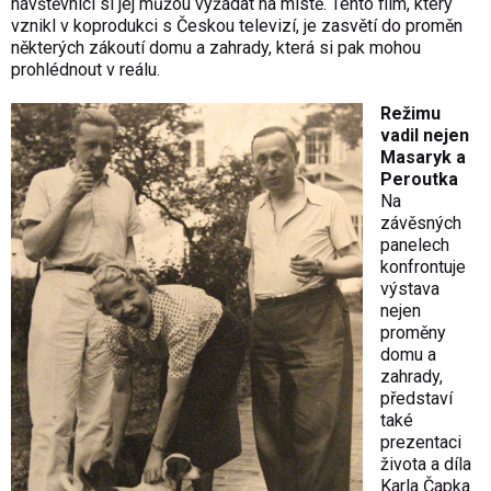
návštěvníci si jej můžou vyžádat na místě. Tento film, který
vznikl v koprodukci s Českou televizí, je zasvětí do proměn
některých zákoutí domu a zahrady, která si pak mohou
prohlédnout v reálu.
Režimu
vadil nejen
Masaryk a
Peroutka
Na
závěsných
panelech
konfrontuje
výstava
nejen
proměny
domu a
zahrady,
představí
také
prezentaci
života a díla
Karla Čapka