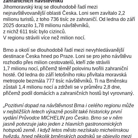
zahraničních návštěvníků
Jihomoravský kraj
se dlouhodobě řadí mezi
nejnavštěvovanější oblasti Česka. Loni sem zavítalo 2,2
milionu turistů, z toho 736 tisíc ze zahraničí. Od ledna do září
2025 dorazilo 1,78 milionu návštěvníků,
z nichž 611 tisíc bylo cizinců.
V regionu strávili více než milion nocí.
Brno
a okolí se dlouhodobě řadí mezi nevyhledávanější
destinace Česka hned po
Praze
. Loni se pro jeho návštěvu
rozhodlo přes milion cestovatelů, kteří zde strávili
1,7 milionu nocí, přičemž téměř polovinu tvořili zahraniční
hosté. Od ledna do září letošního roku přivítala moravská
metropole bezmála 777 tisíc návštěvníků. Ti na Brněnsku
zůstali 1,4 milionu nocí a zdrželi se v průměru 2,8 dne,
přičemž podíl domácích a zahraničních hostů byl vyrovnaný.
„Pozitivní dopad na návštěvnost Brna i celého regionu může
v nejbližších letech výrazně posílit také
historicky první
vydání Průvodce MICHELIN pro Česko
. Brno se v něm
jasně potvrzuje jako jeden z hlavních gastronomických
hotspotů země. I když letos město nezískalo michelinskou
hvězdu, hned několik brněnských podniků se objevilo
mezi