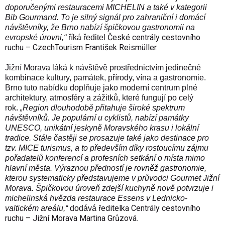
doporučenými restauracemi MICHELIN a také v kategorii
Bib Gourmand
. To je silný signál pro zahraniční i domácí
návštěvníky, že Brno nabízí špičkovou gastronomii na
České centrály cestovního
evropské úrovni,“
říká ředitel
ruchu – CzechTourism František Reismüller.
Jižní Morava láká k návštěvě prostřednictvím jedinečné
kombinace kultury, památek, přírody, vína a gastronomie.
Brno tuto nabídku doplňuje jako moderní centrum plné
architektury, atmosféry a zážitků, které fungují po celý
rok
.
„Region dlouhodobě přitahuje široké spektrum
návštěvníků. Je populární u cyklistů, nabízí památky
UNESCO, unikátní jeskyně
Moravského krasu
i lokální
tradice. Stále častěji se prosazuje také jako destinace pro
tzv. MICE turismus, a to především díky rostoucímu zájmu
pořadatelů konferencí a profesních setkání o místa mimo
hlavní města. Výraznou předností je rovněž gastronomie,
kterou systematicky představujeme v průvodci
Gourmet Jižní
Morava
. Špičkovou úroveň zdejší kuchyně nově potvrzuje i
michelinská hvězda
restaurace
Essens
v
Lednicko-
ředitelka
Centrály cestovního
valtickém areálu
,“
dodává
ruchu – Jižní Morava
Martina Grůzová.