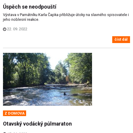
Úspěch se neodpouští
Výstava v Památníku Karla Čapka přibližuje útoky na slavného spisovatele i
jeho noblesní reakce.
22. 09. 2022
číst dál
Z DOMOVA
Otavský vodácký půlmaraton