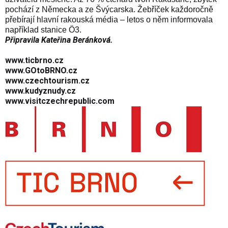
pochází z Německa a ze Švýcarska. Žebříček každoročně
přebírají hlavní rakouská média – letos o něm informovala
například stanice Ö3.
Připravila Kateřina Beránková.
www.ticbrno.cz
www.GOtoBRNO.cz
www.czechtourism.cz
www.kudyznudy.cz
www.visitczechrepublic.com