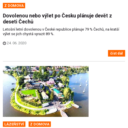
Z DOMOVA
Dovolenou nebo výlet po Česku plánuje devět z
deseti Čechů
Letošní letní dovolenou v České republice plánuje 79 % Čechů, na kratší
výlet se jich chystá vyrazit 89 %.
24. 06. 2020
číst dál
LÁZEŇSTVÍ
Z DOMOVA