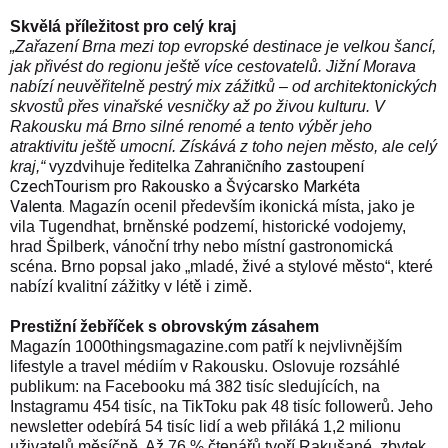
Skvělá příležitost pro celý kraj
„
Zařazení Brna mezi top evropské destinace
je velkou šancí,
jak přivést do regionu ještě více cestovatelů. Jižní Morava
nabízí neuvěřitelně pestrý mix zážitků – od architektonických
skvostů přes vinařské vesničky až po živou kulturu. V
Rakousku má Brno silné renomé a tento výběr jeho
atraktivitu ještě umocní. Získává z toho nejen město, ale celý
Zahraničního zastoupení
kraj,“
vyzdvihuje ředitelka
CzechTourism pro Rakousko a Švýcarsko
Markéta
Valenta.
Magazín ocenil především ikonická místa, jako je
vila Tugendhat
,
brněnské podzemí
,
historické vodojemy
,
hrad Špilberk
,
vánoční trhy
nebo
místní gastronomická
scéna
. Brno popsal jako „mladé, živé a stylové město“, které
nabízí kvalitní zážitky v létě i zimě.
Prestižní žebříček s obrovským zásahem
Magazín
1000thingsmagazine.com
patří k nejvlivnějším
lifestyle a travel médiím v Rakousku. Oslovuje rozsáhlé
publikum: na Facebooku má 382 tisíc sledujících, na
Instagramu 454 tisíc, na TikToku pak 48 tisíc followerů. Jeho
newsletter odebírá 54 tisíc lidí a web přiláká 1,2 milionu
uživatelů měsíčně. Až 76 % čtenářů tvoří Rakušané, zbytek