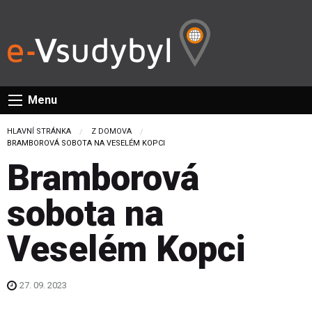
Menu
HLAVNÍ STRÁNKA
Z DOMOVA
CURRENT:
BRAMBOROVÁ SOBOTA NA VESELÉM KOPCI
Bramborová
sobota na
Veselém Kopci
27. 09. 2023