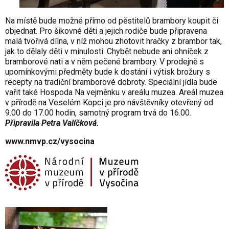
Na místě bude možné přímo od pěstitelů brambory koupit či
objednat. Pro šikovné děti a jejich rodiče bude připravena
malá tvořivá dílna, v níž mohou zhotovit hračky z brambor tak,
jak to dělaly děti v minulosti. Chybět nebude ani ohníček z
bramborové nati a v něm pečené brambory. V prodejně s
upomínkovými předměty bude k dostání i výtisk brožury s
recepty na tradiční bramborové dobroty. Speciální jídla bude
vařit také Hospoda Na vejměnku v areálu muzea. Areál muzea
v přírodě na Veselém Kopci je pro návštěvníky otevřený od
9.00 do 17.00 hodin, samotný program trvá do 16.00.
Připravila Petra Valíčková.
www.nmvp.cz/vysocina