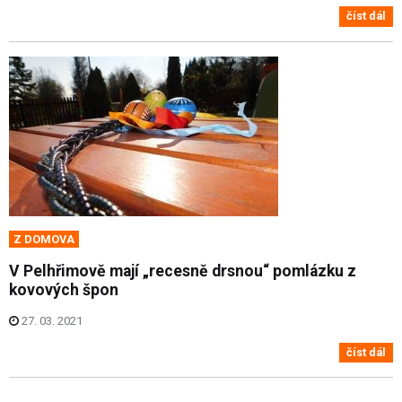
číst dál
Z DOMOVA
V Pelhřimově mají „recesně drsnou“ pomlázku z
kovových špon
27. 03. 2021
číst dál