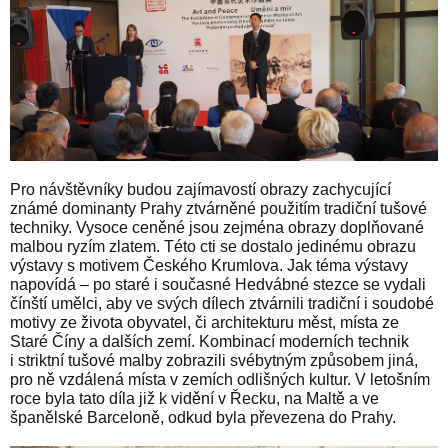
Pro návštěvníky budou zajímavostí obrazy zachycující
známé dominanty Prahy ztvárněné použitím tradiční tušové
techniky. Vysoce ceněné jsou zejména obrazy doplňované
malbou ryzím zlatem. Této cti se dostalo jedinému obrazu
výstavy s motivem Českého Krumlova.
Jak téma výstavy
napovídá – po staré i současné Hedvábné stezce se vydali
čínští umělci, aby ve svých dílech ztvárnili tradiční i soudobé
motivy ze života obyvatel, či architekturu měst, místa ze
Staré Číny a dalších zemí. Kombinací moderních technik
i striktní tušové malby zobrazili svébytným způsobem jiná,
pro ně vzdálená místa v zemích odlišných kultur.
V letošním
roce byla tato díla již k vidění
v Řecku, na Maltě a ve
španělské Barceloně,
odkud byla převezena
do Prahy.