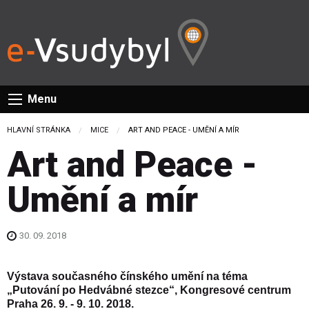
Menu
HLAVNÍ STRÁNKA
MICE
CURRENT:
ART AND PEACE - UMĚNÍ A MÍR
Art and Peace -
Umění a mír
30. 09. 2018
Výstava současného čínského umění na téma
„Putování po Hedvábné stezce“, Kongresové centrum
Praha
26. 9. - 9. 10. 2018.