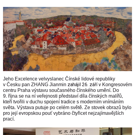
Jeho Excelence velvyslanec Čínské lidové republiky
zahájil 26. září v
v Česku pan
ZHANG Jianmin
Kongresovém
centru Praha výstavu současného čínského umění. Do
9. října se na ní veřejnosti představí díla čínských malířů,
kteří tvořili v duchu spojení tradice s moderním vnímáním
světa.
Výstava putuje po celém světě. Ze stovek obrazů bylo
pro její evropskou pouť vybráno čtyřicet nejzajímavějších
prací.