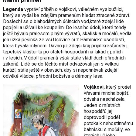
Legenda
vypráví příběh o vojákovi, válečném vysloužilci,
který se vydal ke zdejším pramenům hledat ztracené zdraví.
Doslechl se o blahodárných účincích vod,které zdejší lidé
popíjeli a užívali ke koupelím. Do lesního údolí, které tehdy
ještě bývalo pralesem plným vývratů, skalisk a močálů, vedla
jen úzká pěšinka ze vsi Úšovice či z Hamrnické usedlosti,
která bývala mlýnem. Dávno již zdejší kraj přijal křesťanství,
tepelský klášter tu po staletí hospodařil na lukách, polích
i v lesích. V údolí pramenů však stále vládl duch přírodních
zákonů. Lidé se do těchto míst odvažovali jen s velkou
kuráží, stále ještě v obavách, aby si nepohněvali zdejší
odvěké vládce, přírodní božstva a démony lesa.
Vojákovi,
který prošel
vřavami mnoha bojišť,
odvaha nescházela.
Jeden z místních
hospodářů jej
doprovodil podél
potoka k nehostinnému
bahnisku s močály, ve
kterých již jeho