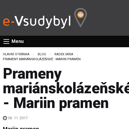
Menu
HLAVNÍ STRÁNKA
BLOG
RADEK MÍKA
CURRENT:
PRAMENY MARIÁNSKOLÁZEŇSKÉ - MARIIN PRAMEN
Prameny
mariánskolázeňsk
- Mariin pramen
06. 11. 2017
Mariin pramen