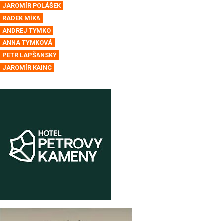
JAROMÍR POLÁŠEK
RADEK MÍKA
ANDREJ TYMKO
ANNA TYMKOVÁ
PETR LAPŠANSKÝ
JAROMÍR KAINC