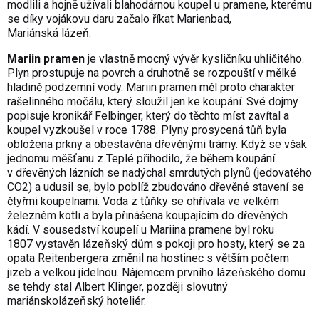
modlili a hojně užívali blahodárnou koupel u pramene, kterému
se díky vojákovu daru začalo říkat Marienbad,
Mariánská lázeň.
Mariin pramen
je vlastně mocný vývěr kysličníku uhličitého.
Plyn prostupuje na povrch a druhotně se rozpouští v mělké
hladině podzemní vody. Mariin pramen měl proto charakter
rašelinného močálu, který sloužil jen ke koupání. Své dojmy
popisuje kronikář Felbinger, který do těchto míst zavítal a
koupel vyzkoušel v roce 1788. Plyny prosycená tůň byla
obložena prkny a obestavěna dřevěnými trámy. Když se však
jednomu měšťanu z Teplé přihodilo, že během koupání
v dřevěných lázních se nadýchal smrdutých plynů (jedovatého
CO2) a udusil se, bylo poblíž zbudováno dřevěné stavení se
čtyřmi koupelnami. Voda z tůňky se ohřívala ve velkém
železném kotli a byla přinášena koupajícím do dřevěných
kádí. V sousedství koupelí u Mariina pramene byl roku
1807 vystavěn lázeňský dům s pokoji pro hosty, který se za
opata Reitenbergera změnil na hostinec s větším počtem
jizeb a velkou jídelnou. Nájemcem prvního lázeňského domu
se tehdy stal Albert Klinger, později slovutný
mariánskolázeňský hoteliér.