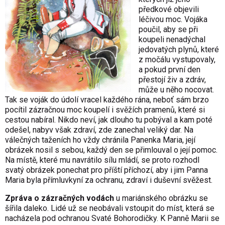
předkové objevili
léčivou moc. Vojáka
poučil, aby se při
koupeli nenadýchal
jedovatých plynů, které
z močálu vystupovaly,
a pokud první den
přestojí živ a zdráv,
může u něho nocovat.
Tak se voják do údolí vracel každého rána, neboť sám brzo
pocítil zázračnou moc koupelí i svěžích pramenů, které si
cestou nabíral. Nikdo neví, jak dlouho tu pobýval a kam poté
odešel, nabyv však zdraví, zde zanechal veliký dar. Na
válečných taženích ho vždy chránila Panenka Maria, její
obrázek nosil s sebou, každý den se přimlouval o její pomoc.
Na místě, které mu navrátilo sílu mládí, se proto rozhodl
svatý obrázek ponechat pro příští příchozí, aby i jim Panna
Maria byla přímluvkyní za ochranu, zdraví i duševní svěžest.
Zpráva o zázračných vodách
u mariánského obrázku se
šířila daleko. Lidé už se neobávali vstoupit do míst, která se
nacházela pod ochranou Svaté Bohorodičky. K Panně Marii se