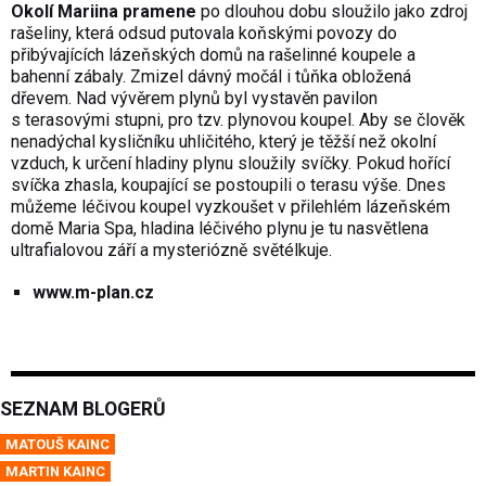
Okolí Mariina pramene
po dlouhou dobu sloužilo jako zdroj
rašeliny, která odsud putovala koňskými povozy do
přibývajících lázeňských domů na rašelinné koupele a
bahenní zábaly. Zmizel dávný močál i tůňka obložená
dřevem. Nad vývěrem plynů byl vystavěn pavilon
s terasovými stupni, pro tzv. plynovou koupel. Aby se člověk
nenadýchal kysličníku uhličitého, který je těžší než okolní
vzduch, k určení hladiny plynu sloužily svíčky. Pokud hořící
svíčka zhasla, koupající se postoupili o terasu výše. Dnes
můžeme léčivou koupel vyzkoušet v přilehlém lázeňském
domě Maria Spa, hladina léčivého plynu je tu nasvětlena
ultrafialovou září a mysteriózně světélkuje.
www.m-plan.cz
SEZNAM BLOGERŮ
MATOUŠ KAINC
MARTIN KAINC